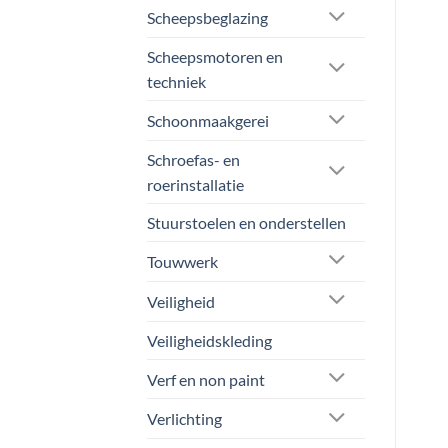
kan
Scheepsbeglazing
kan
kan
gek
gekozen
gekozen
wo
Scheepsmotoren en
worden
worden
op
techniek
op
op
de
de
de
pro
Schoonmaakgerei
productpagina
productpagina
Schroefas- en
roerinstallatie
Stuurstoelen en onderstellen
Touwwerk
Veiligheid
Veiligheidskleding
Verf en non paint
Verlichting