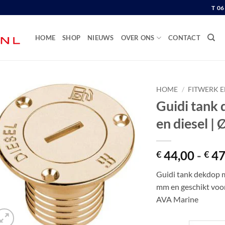
T 0
HOME
SHOP
NIEUWS
OVER ONS
CONTACT
HOME
/
FITWERK 
Guidi tank 
en diesel |
44,00
-
47
€
€
Guidi tank dekdop me
mm en geschikt voor
AVA Marine