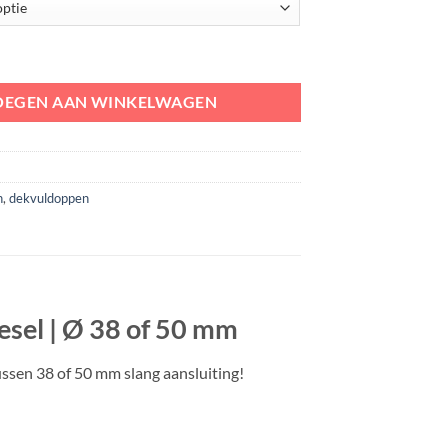
sing | water en diesel | Ø 38 of 50 mm aantal
OEGEN AAN WINKELWAGEN
n
,
dekvuldoppen
esel | Ø 38 of 50 mm
ussen 38 of 50 mm slang aansluiting!