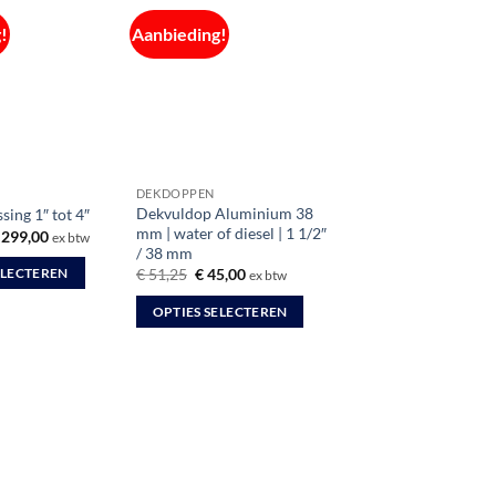
!
Aanbieding!
DEKDOPPEN
Dekvuldop Aluminium 38
ing 1″ tot 4″
mm | water of diesel | 1 1/2″
Prijsklasse:
299,00
ex btw
€ 113,75
/ 38 mm
tot
Oorspronkelijke
Huidige
€
51,25
€
45,00
ELECTEREN
ex btw
€ 299,00
prijs
prijs
was:
is:
OPTIES SELECTEREN
€ 51,25.
€ 45,00.
Dit
product
heeft
meerdere
variaties.
Deze
optie