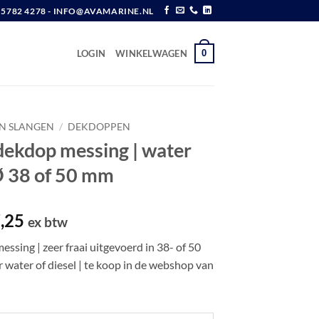
6 5782 4278 - INFO@AVAMARINE.NL
0
LOGIN
WINKELWAGEN
EN SLANGEN
/
DEKDOPPEN
dekdop messing | water
 Ø 38 of 50 mm
Prijsklasse:
,25
ex btw
€ 44,00
ssing | zeer fraai uitgevoerd in 38- of 50
tot
 water of diesel | te koop in de webshop van
€ 47,25