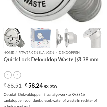
HOME
/
FITWERK EN SLANGEN
/
DEKDOPPEN
Quick Lock Dekvuldop Waste | Ø 38 mm
Oorspronkelijke
Huidige
68,51
58,24
€
€
ex btw
prijs
prijs
Osculati Dekvuldoppen: fraai afgewerkte RVS316
was:
is:
tankdoppen voor duel, diesel, water of waste in rechte- of
€ 68,51.
€ 58,24.
schuine variant!