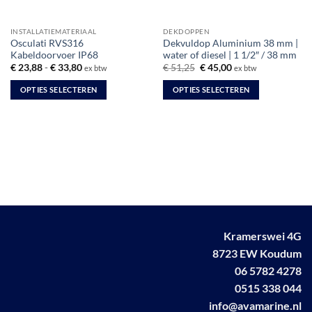
INSTALLATIEMATERIAAL
DEKDOPPEN
Osculati RVS316
Dekvuldop Aluminium 38 mm |
Kabeldoorvoer IP68
water of diesel | 1 1/2″ / 38 mm
Prijsklasse:
Oorspronkelijke
Huidige
€
23,88
-
€
33,80
€
51,25
€
45,00
ex btw
ex btw
€ 23,88
prijs
prijs
tot
was:
is:
OPTIES SELECTEREN
OPTIES SELECTEREN
€ 33,80
€ 51,25.
€ 45,00.
Dit
Dit
product
product
heeft
heeft
meerdere
meerdere
variaties.
variaties.
Deze
Deze
optie
optie
kan
kan
gekozen
gekozen
Kramerswei 4G
worden
worden
8723 EW Koudum
op
op
de
de
06 5782 4278
productpagina
productpagina
0515 338 044
info@avamarine.nl