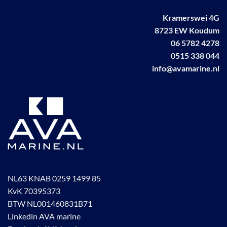
Kramerswei 4G
8723 EW Koudum
06 5782 4278
0515 338 044
info@avamarine.nl
NL63 KNAB 0259 1499 85
KvK 70395373
BTW NL001460831B71
Linkedin AVA marine