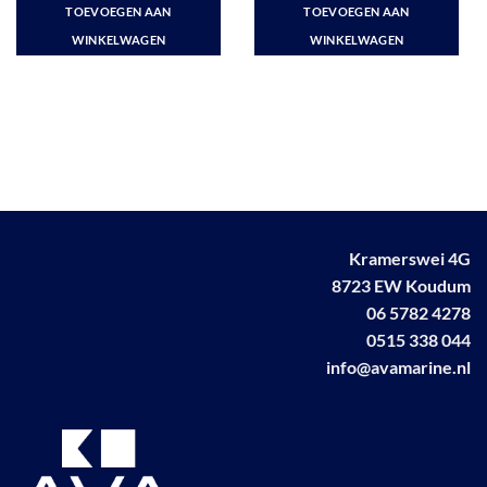
was:
is:
TOEVOEGEN AAN
TOEVOEGEN AAN
€ 43,90.
€ 39,25.
WINKELWAGEN
WINKELWAGEN
Kramerswei 4G
8723 EW Koudum
06 5782 4278
0515 338 044
info@avamarine.nl