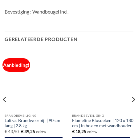
Bevestiging : Wandbeugel incl.
GERELATEERDE PRODUCTEN
Aanbieding!
BRANDBEVEILIGING
BRANDBEVEILIGING
Lalizas Brandweerbijl | 90 cm
Flameline Blusdeken | 120 x 180
lang | 2.8 kg
cm | in box en met wandhouder
Oorspronkelijke
Huidige
€
43,90
€
39,25
€
18,25
ex btw
ex btw
prijs
prijs