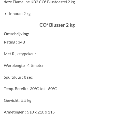
deze Flameline KB2 CO² Blustoestel 2 kg.
inhoud: 2 kg
CO² Blusser 2 kg
Omschrijving:
Rating : 34B
Met Rijkstypekeur
Werplengte : 4-5meter
Spuitduur : 8 sec
Temp. Bereik : -30°C tot +60°C
Gewicht : 5,5 kg
Afmetingen : 510 x 210 x 115