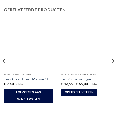
GERELATEERDE PRODUCTEN
SCHOONMAAKGEREI
SCHOONMAAKMIDDELEN
Teak Clean Fresh Marine 1L
JeFo Superreiniger
Prijsklasse:
€
7,40
€
13,55
-
€
69,00
ex btw
ex btw
€ 13,55
tot
TOEVOEGEN AAN
OPTIES SELECTEREN
€ 69,00
Dit
WINKELWAGEN
product
heeft
meerdere