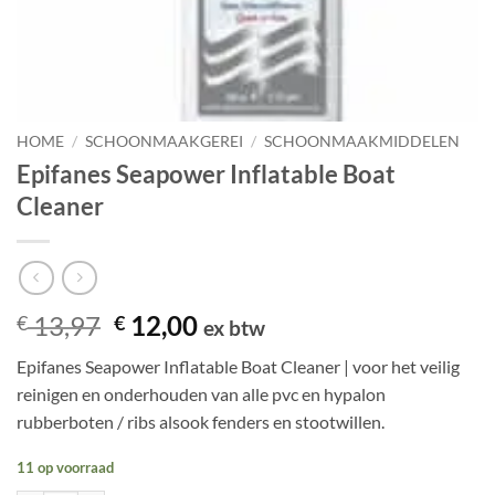
HOME
/
SCHOONMAAKGEREI
/
SCHOONMAAKMIDDELEN
Epifanes Seapower Inflatable Boat
Cleaner
Oorspronkelijke
Huidige
13,97
12,00
€
€
ex btw
prijs
prijs
Epifanes Seapower Inflatable Boat Cleaner | voor het veilig
was:
is:
reinigen en onderhouden van alle pvc en hypalon
€ 13,97.
€ 12,00.
rubberboten / ribs alsook fenders en stootwillen.
11 op voorraad