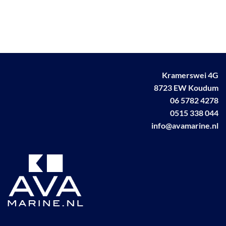
variaties.
Deze
optie
kan
gekozen
worden
op
Kramerswei 4G
de
8723 EW Koudum
productpagina
06 5782 4278
0515 338 044
info@avamarine.nl