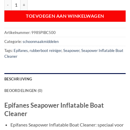
Epifanes Seapower Inflatable Boat Cleaner aantal
TOEVOEGEN AAN WINKELWAGEN
Artikelnummer:
998SPIBC500
Categorie:
schoonmaakmiddelen
Tags:
Epifanes
,
rubberboot reiniger
,
Seapower
,
Seapower Inflatable Boat
Cleaner
BESCHRIJVING
BEOORDELINGEN (0)
Epifanes Seapower Inflatable Boat
Cleaner
Epifanes Seapower Inflatable Boat Cleaner: speciaal voor