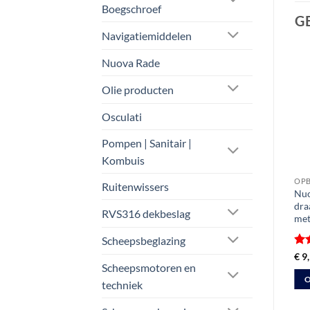
Boegschroef
G
Navigatiemiddelen
Nuova Rade
Olie producten
Osculati
Pompen | Sanitair |
Kombuis
OPB
Ruitenwissers
Nuo
dra
RVS316 dekbeslag
met
Scheepsbeglazing
Ge
€
9
5
u
Scheepsmotoren en
O
techniek
Dit