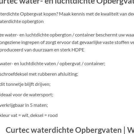
urtec water- en luchtdichte Opbergvaten
erdichte Opbergvat kopen? Maak kennis met de kwaliteit van dee
aterdichte opbergton
e water- en luchtdichte opbergton / container beschermt uw waar
ongeziene ingrepen of zorgt ervoor dat gevaarlijke vaste stoffen
produceerd van duurzaam en sterk HDPE
water- en luchtdichte vaten / opbergvat / container;
schroefdeksel met rubberen afsluiting;
dit tonnetje blijft drijven;
ideaal voor de watersport;
verkrijgbaar in 5 maten;
kleur vat = wit, deksel = rood
Curtec waterdichte Opbergvaten | 