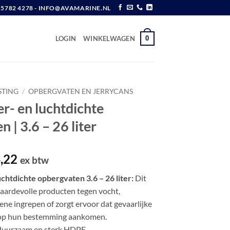
6 5782 4278 - INFO@AVAMARINE.NL
0
LOGIN
WINKELWAGEN
STING
/
OPBERGVATEN EN JERRYCANS
r- en luchtdichte
 | 3.6 – 26 liter
Prijsklasse:
,22
ex btw
€ 11,76
chtdichte opbergvaten 3.6 – 26 liter:
Dit
tot
aardevolle producten tegen vocht,
€ 34,22
ene ingrepen of zorgt ervoor dat gevaarlijke
ig op hun bestemming aankomen.
duurzaam en sterk HDPE.