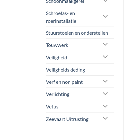
Schoonmaakgerei
pro
hee
Schroefas- en
mee
roerinstallatie
vari
Dez
Stuurstoelen en onderstellen
opt
kan
Touwwerk
gek
Veiligheid
wo
op
Veiligheidskleding
de
pro
Verf en non paint
Verlichting
Vetus
Zeevaart Uitrusting