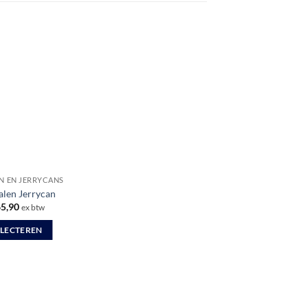
N EN JERRYCANS
alen Jerrycan
Prijsklasse:
5,90
ex btw
€ 51,95
tot
ELECTEREN
€ 65,90