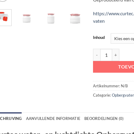
https://www.curtec
vaten
Inhoud
Curtec water- en lucht
TOEV
Artikelnummer:
N/B
Categorie:
Opbergvaten
SCHRIJVING
AANVULLENDE INFORMATIE
BEOORDELINGEN (0)