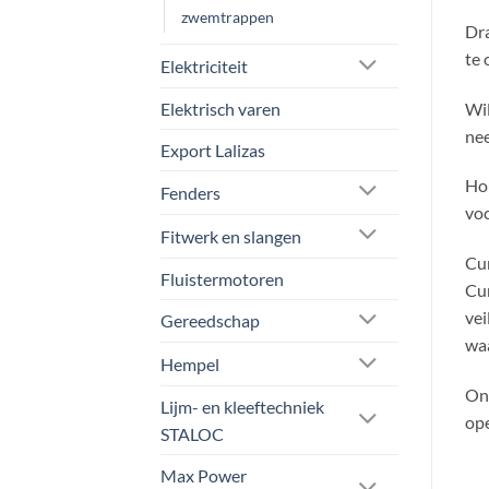
zwemtrappen
Dra
te 
Elektriciteit
Wil
Elektrisch varen
nee
Export Lalizas
Hou
Fenders
voc
Fitwerk en slangen
Cur
Fluistermotoren
Cur
vei
Gereedschap
waa
Hempel
Onz
Lijm- en kleeftechniek
ope
STALOC
Max Power