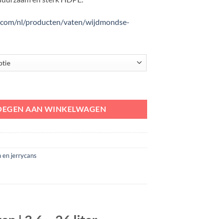
.com/nl/producten/vaten/wijdmondse-
dichte Opbergvaten | 3.6 - 26 liter aantal
OEGEN AAN WINKELWAGEN
 en jerrycans