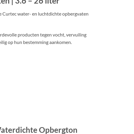
 | 3.6 – 26 liter
 Curtec water- en luchtdichte opbergvaten
devolle producten tegen vocht, vervuiling
 veilig op hun bestemming aankomen.
Waterdichte Opbergton