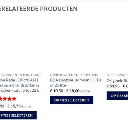
ERELATEERDE PRODUCTEN
ERGVATEN EN JERRYCANS
OPBERGVATEN EN JERRYCANS
OPBERGVATE
va Rade JERRYCAN |
EDA Benzine Jerrycan | 5, 10
Originele St
agbare brandstoftanks
of 20 liter
€
51,95
-
€
6
 schenktuit | 5 tot 22 L
Prijsklasse:
€
10,50
-
€
18,60
ex btw
€ 10,50
OPTIES S
tot
OPTIES SELECTEREN
€ 18,60
Dit
waardeerd
Prijsklasse:
,92
-
€
15,73
ex btw
Dit
product
€ 9,92
it 5
tot
product
heeft
PTIES SELECTEREN
€ 15,73
heeft
meerdere
meerdere