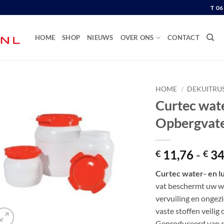
T 0
HOME
SHOP
NIEUWS
OVER ONS
CONTACT
HOME
/
DEKUITRU
Curtec wate
Opbergvaten
11,76
-
34
€
€
Curtec water- en lu
vat beschermt uw w
vervuiling en ongezi
vaste stoffen veil
Geproduceerd van 