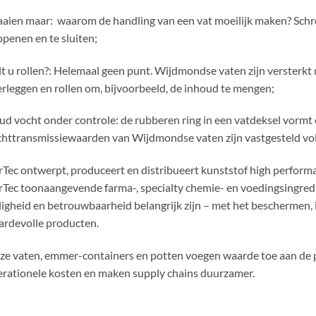
aien maar: waarom de handling van een vat moeilijk maken? Schro
openen en te sluiten;
t u rollen?: Helemaal geen punt. Wijdmondse vaten zijn versterkt
rleggen en rollen om, bijvoorbeeld, de inhoud te mengen;
d vocht onder controle: de rubberen ring in een vatdeksel vormt
httransmissiewaarden van Wijdmondse vaten zijn vastgesteld v
Tec ontwerpt, produceert en distribueert kunststof high performa
Tec toonaangevende farma-, specialty chemie- en voedingsingredi
ligheid en betrouwbaarheid belangrijk zijn – met het beschermen,
rdevolle producten.
e vaten, emmer-containers en potten voegen waarde toe aan de p
rationele kosten en maken supply chains duurzamer.