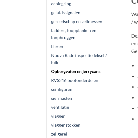
C
aanlegring
geluidssignalen
Wat
/ w
gereedschap en zeilmessen
ladders, loopplanken en
Dez
loopbruggen
en 
Lieren
Ge
Nuova Rade inspectiedeksel /
luik
Opbergvaten en jerrycans
RVS316 bootonderdelen
seinfiguren
siermasten
ventilatie
vlaggen
vlaggenstokken
zeilgerei