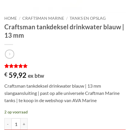
HOME
/
CRAFTSMAN MARINE
/
TANKS EN OPSLAG
Craftsman tankdeksel drinkwater blauw |
13 mm
Gewaardeerd
1
59,92
€
ex btw
5
op 5
gebaseerd
Craftsman tankdeksel drinkwater blauw | 13 mm
op
klantbeoordeling
slangaansluiting | past op alle universele Craftman Marine
tanks | te koop in de webshop van AVA Marine
2 op voorraad
Craftsman tankdeksel drinkwater blauw | 13 mm aantal