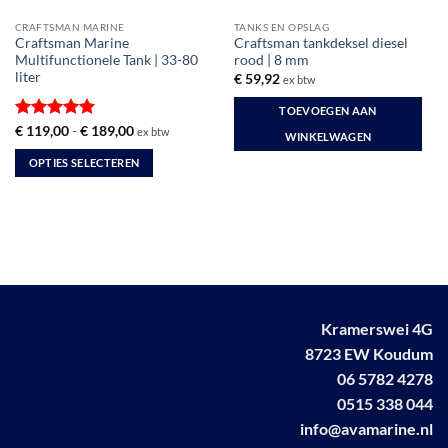
CRAFTSMAN MARINE
TANKS EN OPSLAG
Craftsman Marine
Craftsman tankdeksel diesel
Multifunctionele Tank | 33-80
rood | 8 mm
liter
€
59,92
ex btw
TOEVOEGEN AAN
Gewaardeerd
Prijsklasse:
€
119,00
-
€
189,00
ex btw
WINKELWAGEN
€ 119,00
5
uit 5
tot
OPTIES SELECTEREN
€ 189,00
Dit
product
heeft
meerdere
variaties.
Deze
optie
Kramerswei 4G
kan
8723 EW Koudum
gekozen
worden
06 5782 4278
op
0515 338 044
de
info@avamarine.nl
productpagina