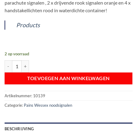
parachute signalen , 2 x drijvende rook signalen oranje en 4 x
€ 316,11.
€ 282,50.
handstakellichten rood in waterdichte container!
Products
2 op voorraad
PAINS WESSEX Noodsignalen set OFFSHORE aantal
TOEVOEGEN AAN WINKELWAGEN
Artikelnummer:
10139
Categorie:
Pains Wessex noodsignalen
BESCHRIJVING