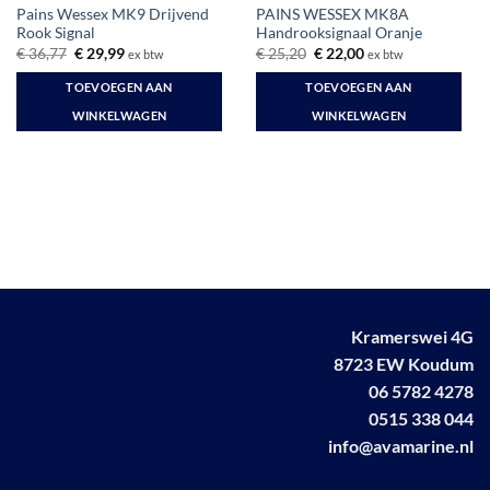
Pains Wessex MK9 Drijvend
PAINS WESSEX MK8A
Rook Signal
Handrooksignaal Oranje
Oorspronkelijke
Huidige
Oorspronkelijke
Huidige
€
36,77
€
29,99
€
25,20
€
22,00
ex btw
ex btw
prijs
prijs
prijs
prijs
was:
is:
was:
is:
TOEVOEGEN AAN
TOEVOEGEN AAN
€ 36,77.
€ 29,99.
€ 25,20.
€ 22,00.
WINKELWAGEN
WINKELWAGEN
Kramerswei 4G
8723 EW Koudum
06 5782 4278
0515 338 044
info@avamarine.nl