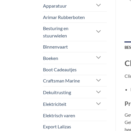
Apparatuur
Arimar Rubberboten
Besturing en
stuurwielen
Binnenvaart
BE
Boeken
C
Boot Cadeautjes
Cli
Craftsman Marine
Dekuitrusting
Pr
Elektriciteit
Gev
Elektrisch varen
Geb
Export Lalizas
hee