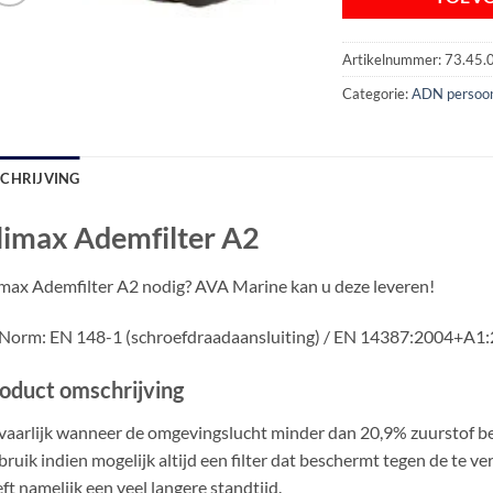
Artikelnummer:
73.45.
Categorie:
ADN persoon
SCHRIJVING
limax Ademfilter A2
max Ademfilter A2 nodig? AVA Marine kan u deze leveren!
Norm: EN 148-1 (schroefdraadaansluiting) / EN 14387:2004+A1:20
oduct omschrijving
aarlijk wanneer de omgevingslucht minder dan 20,9% zuurstof be
ruik indien mogelijk altijd een filter dat beschermt tegen de te verw
ft namelijk een veel langere standtijd.