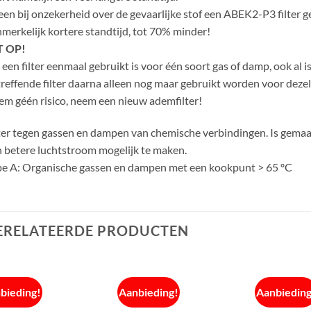
een bij onzekerheid over de gevaarlijke stof een ABEK2-P3 filter g
merkelijk kortere standtijd, tot 70% minder!
T OP!
 een filter eenmaal gebruikt is voor één soort gas of damp, ook al i
reffende filter daarna alleen nog maar gebruikt worden voor dezel
m géén risico, neem een nieuw ademfilter!
ter tegen gassen en dampen van chemische verbindingen. Is gemaa
 betere luchtstroom mogelijk te maken.
e A: Organische gassen en dampen met een kookpunt > 65 ºC
ERELATEERDE PRODUCTEN
bieding!
Aanbieding!
Aanbieding