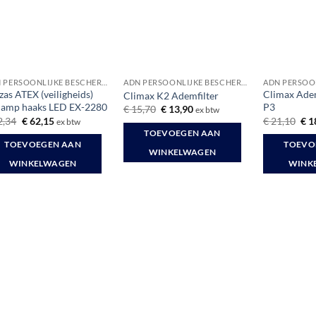
ADN PERSOONLIJKE BESCHERMINGSMIDDELEN
ADN PERSOONLIJKE BESCHERMINGSMIDDELEN
izas ATEX (veiligheids)
Climax Ade
Climax K2 Ademfilter
lamp haaks LED EX-2280
P3
Oorspronkelijke
Huidige
€
15,70
€
13,90
ex btw
prijs
prijs
Oorspronkelijke
Huidige
Oor
2,34
€
62,15
€
21,10
€
1
ex btw
was:
is:
prijs
prijs
prij
TOEVOEGEN AAN
€ 15,70.
€ 13,90.
was:
is:
was
TOEVOEGEN AAN
TOEVO
€ 72,34.
€ 62,15.
€ 2
WINKELWAGEN
WINKELWAGEN
WINK