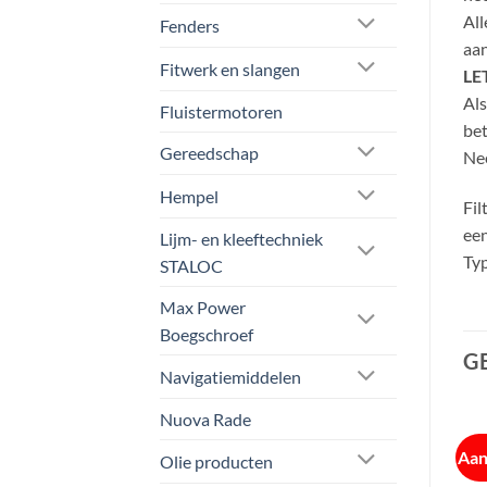
All
Fenders
aan
Fitwerk en slangen
LE
Als
Fluistermotoren
bet
Gereedschap
Nee
Hempel
Fil
een
Lijm- en kleeftechniek
Typ
STALOC
Max Power
Boegschroef
G
Navigatiemiddelen
Nuova Rade
Aanbieding!
Aanbieding!
Aan
Olie producten