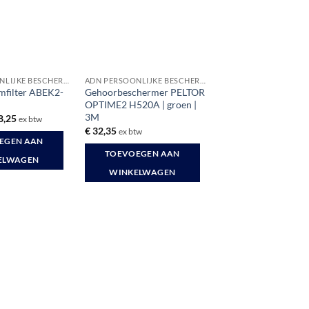
ADN PERSOONLIJKE BESCHERMINGSMIDDELEN
ADN PERSOONLIJKE BESCHERMINGSMIDDELEN
mfilter ABEK2-
Gehoorbeschermer PELTOR
OPTIME2 H520A | groen |
3M
spronkelijke
Huidige
8,25
ex btw
s
prijs
€
32,35
ex btw
:
is:
EGEN AAN
1,10.
€ 18,25.
TOEVOEGEN AAN
ELWAGEN
WINKELWAGEN