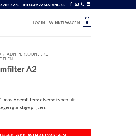
6 5782 4278 - INFO@AVAMARINE.NL
0
LOGIN
WINKELWAGEN
D
/
ADN PERSOONLIJKE
DELEN
mfilter A2
w
limax Ademfilters: diverse typen uit
tegen gunstige prijzen!
aantal
OEGEN AAN WINKELWAGEN