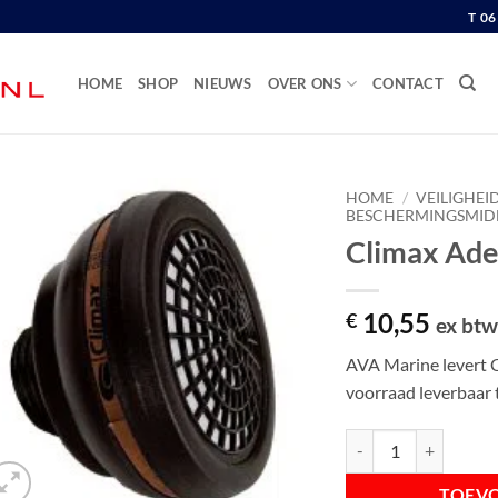
T 0
HOME
SHOP
NIEUWS
OVER ONS
CONTACT
HOME
/
VEILIGHEI
BESCHERMINGSMID
Climax Ade
10,55
€
ex bt
AVA Marine levert C
voorraad leverbaar 
Climax Ademfilter A2 
TOEV