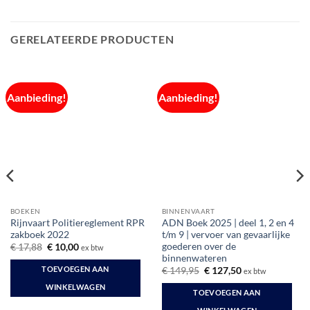
GERELATEERDE PRODUCTEN
Aanbieding!
Aanbieding!
BOEKEN
BINNENVAART
Rijnvaart Politiereglement RPR
ADN Boek 2025 | deel 1, 2 en 4
zakboek 2022
t/m 9 | vervoer van gevaarlijke
goederen over de
Oorspronkelijke
Huidige
€
17,88
€
10,00
ex btw
prijs
prijs
binnenwateren
was:
is:
TOEVOEGEN AAN
Oorspronkelijke
Huidige
€
149,95
€
127,50
ex btw
€ 17,88.
€ 10,00.
prijs
prijs
WINKELWAGEN
was:
is:
TOEVOEGEN AAN
€ 149,95.
€ 127,50.