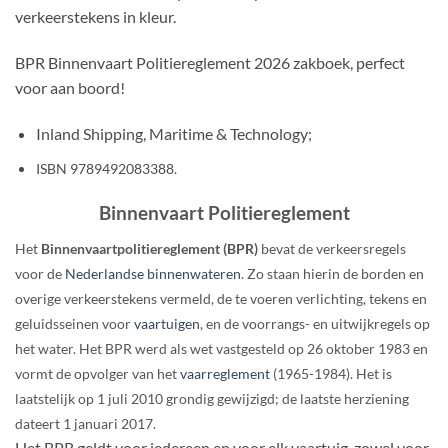
verkeerstekens in kleur.
BPR Binnenvaart Politiereglement 2026 zakboek, perfect
voor aan boord!
Inland Shipping, Maritime & Technology;
ISBN 9789492083388.
Binnenvaart Politiereglement
Het
Binnenvaartpolitiereglement (BPR)
bevat de verkeersregels
voor de
Nederlandse
binnenwateren
. Zo staan hierin de borden en
overige verkeerstekens vermeld, de te voeren verlichting, tekens en
geluidsseinen voor
vaartuigen
, en de voorrangs- en uitwijkregels op
het water. Het BPR werd als wet vastgesteld op 26 oktober 1983 en
vormt de opvolger van het
vaarreglement
(1965-1984). Het is
laatstelijk op 1 juli 2010 grondig gewijzigd; de laatste herziening
dateert 1 januari 2017.
Het BPR geldt voor iedereen en voor elk vaartuig, zowel voor