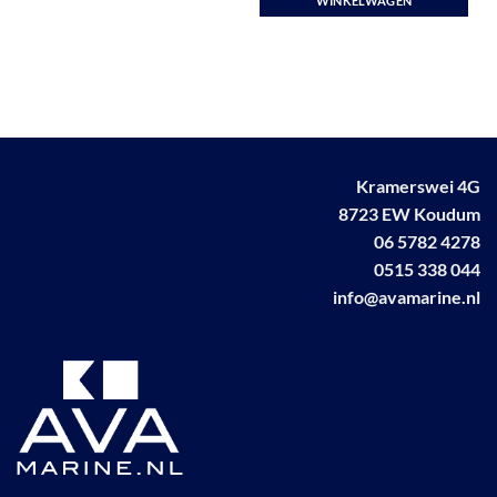
WINKELWAGEN
Kramerswei 4G
8723 EW Koudum
06 5782 4278
0515 338 044
info@avamarine.nl