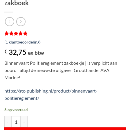
zakboek
Gewaardeerd
1
(
1
klantbeoordeling)
5
op 5
gebaseerd
32,75
€
ex btw
op
klantbeoordeling
Binnenvaart Politiereglement zakboekje | is verplicht aan
boord | altijd de nieuwste uitgave | Groothandel AVA
Marine!
https://stc-publishing.nl/product/binnenvaart-
politiereglement/
6 op voorraad
BPR Binnenvaart Politiereglement zakboek aantal