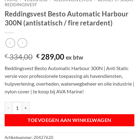
REDDINGSVEST
Reddingsvest Besto Automatic Harbour
300N (antistatisch / fire retardent)
Oorspronkelijke
Huidige
334,00
289,00
€
€
ex btw
prijs
prijs
Reddingsvest Besto Automatic Harbour 300N | Anti Static
was:
is:
versie voor professionele toepassing als havendiensten,
€ 334,00.
€ 289,00.
hulpverlening, overheden, waterwegbeheer en olie industrie |
nylon cover | te koop bij AVA Marine!
Reddingsvest Besto Automatic Harbour 300N (antistatisch / fire retard
TOEVOEGEN AAN WINKELWAGEN
Artikelnummer:
20427620