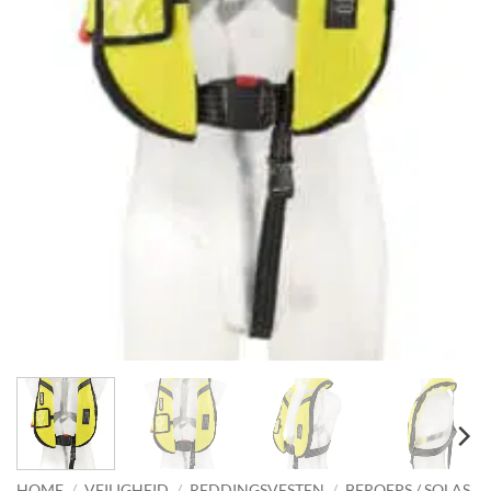
HOME
/
VEILIGHEID
/
REDDINGSVESTEN
/
BEROEPS / SOLAS