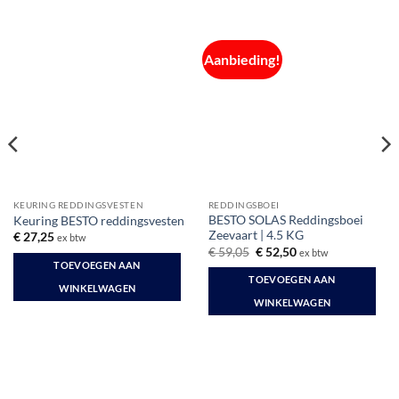
Aanbieding!
KEURING REDDINGSVESTEN
REDDINGSBOEI
BESTO SOLAS Reddingsboei
Keuring BESTO reddingsvesten
Zeevaart | 4.5 KG
€
27,25
ex btw
Oorspronkelijke
Huidige
€
59,05
€
52,50
ex btw
prijs
prijs
TOEVOEGEN AAN
was:
is:
TOEVOEGEN AAN
€ 59,05.
€ 52,50.
WINKELWAGEN
WINKELWAGEN