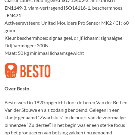
Classificaties
: reddingsvest
ISO 12402-2
, antistatisch
EN1149-3,
vlam-vertragend
ISO14116-1,
beschermhoes
:
EN471
Activeersysteem
: United Moulders Pro Sensor MK2 / CI : 60
gram
Kleur
beschermhoes: signaalgeel, drijflichaam: signaalgeel
Drijfvermogen
: 300N
Maat
: 50 kg minimaal lichaamsgewicht
Over Besto
Besto werd in 1920 opgericht door de heren Van der Belt en
Van der Stouwe en als zodanig benoemd. Gelegen in een
stadje genaamd “Zwartsluis” in de buurt van de voormalige
binnenzee “Zuiderzee”. In het begin was er een sterke focus
op het produceren van botsing zakken ( nu genoemd