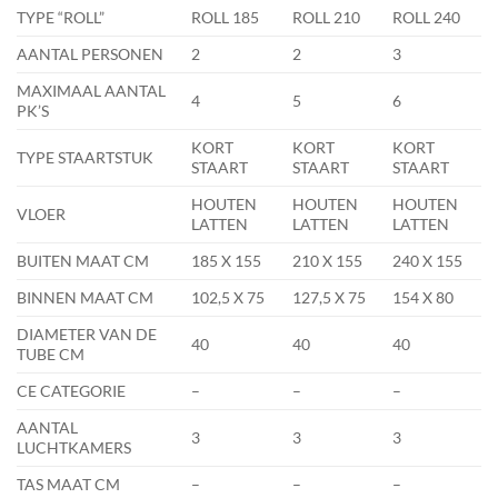
TYPE “ROLL”
ROLL 185
ROLL 210
ROLL 240
AANTAL PERSONEN
2
2
3
MAXIMAAL AANTAL
4
5
6
PK’S
KORT
KORT
KORT
TYPE STAARTSTUK
STAART
STAART
STAART
HOUTEN
HOUTEN
HOUTEN
VLOER
LATTEN
LATTEN
LATTEN
BUITEN MAAT CM
185 X 155
210 X 155
240 X 155
BINNEN MAAT CM
102,5 X 75
127,5 X 75
154 X 80
DIAMETER VAN DE
40
40
40
TUBE CM
CE CATEGORIE
–
–
–
AANTAL
3
3
3
LUCHTKAMERS
TAS MAAT CM
–
–
–