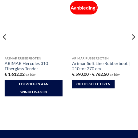
Aanbieding!
ARIMAR RUBBERBOTEN
ARIMAR RUBBERBOTEN
ARIMAR Hercules 310
Arimar Soft Line Rubberboot |
Fiberglass Tender
210 tot 270 cm
Prijsklasse:
€
1.612,02
€
590,00
-
€
762,50
ex btw
ex btw
€ 590,00
tot
TOEVOEGEN AAN
OPTIES SELECTEREN
€ 762,50
Dit
WINKELWAGEN
product
heeft
meerdere
variaties.
Deze
optie
kan