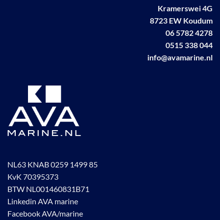
Kramerswei 4G
gekozen
worden
8723 EW Koudum
op
06 5782 4278
de
0515 338 044
productpagina
info@avamarine.nl
NL63 KNAB 0259 1499 85
KvK 70395373
BTW NL001460831B71
Linkedin AVA marine
Facebook AVA/marine