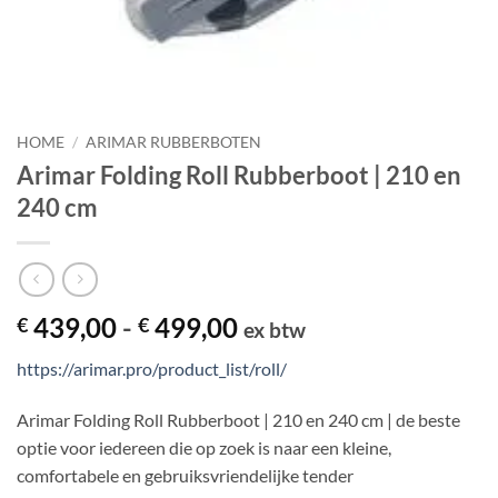
HOME
/
ARIMAR RUBBERBOTEN
Arimar Folding Roll Rubberboot | 210 en
240 cm
Prijsklasse:
439,00
-
499,00
€
€
ex btw
€ 439,00
https://arimar.pro/product_list/roll/
tot
€ 499,00
Arimar Folding Roll Rubberboot | 210 en 240 cm | de beste
optie voor iedereen die op zoek is naar een kleine,
comfortabele en gebruiksvriendelijke tender