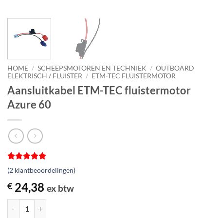
HOME
/
SCHEEPSMOTOREN EN TECHNIEK
/
OUTBOARD
ELEKTRISCH / FLUISTER
/
ETM-TEC FLUISTERMOTOR
Aansluitkabel ETM-TEC fluistermotor
Azure 60
Gewaardeerd
2
(
2
klantbeoordelingen)
5
op 5
gebaseerd
24,38
€
ex btw
op
klantbeoordelingen
Aansluitkabel ETM-TEC fluistermotor Azure 60 aantal