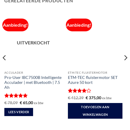
GERELATEERDE PRODUCTEN
Aanbieding!
Aanbieding!
UITVERKOCHT
ACCULADER
ETM-TEC FLUISTERMOTOR
Pro-User IBC7500B Intelligente
ETM-TEC fluistermotor SET
Acculader | met Bluetooth | 7.5
Azure 50 kort
Ah
Gewaardeerd
Oorspronkelijke
Huidige
€
412,39
€
375,00
ex btw
prijs
prijs
4
uit 5
Gewaardeerd
Oorspronkelijke
Huidige
€
78,09
€
65,00
ex btw
was:
is:
prijs
prijs
5
uit 5
TOEVOEGEN AAN
€ 412,39.
€ 375,00.
was:
is:
LEES VERDER
€ 78,09.
€ 65,00.
WINKELWAGEN