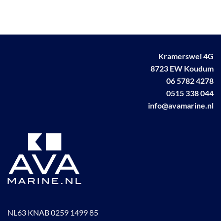
Kramerswei 4G
8723 EW Koudum
06 5782 4278
0515 338 044
info@avamarine.nl
NL63 KNAB 0259 1499 85