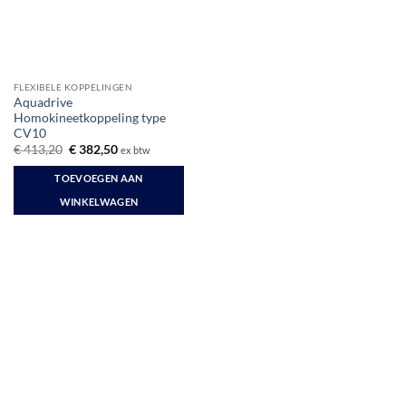
FLEXIBELE KOPPELINGEN
Aquadrive
Homokineetkoppeling type
CV10
Oorspronkelijke
Huidige
€
413,20
€
382,50
ex btw
prijs
prijs
was:
is:
TOEVOEGEN AAN
€ 413,20.
€ 382,50.
WINKELWAGEN