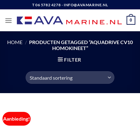
Ga
T 06 5782 4278 - INFO@AVAMARINE.NL
naar
inhoud
0
HOME
/
PRODUCTEN GETAGGED “AQUADRIVE CV10
HOMOKINEET”
FILTER
Aanbieding!