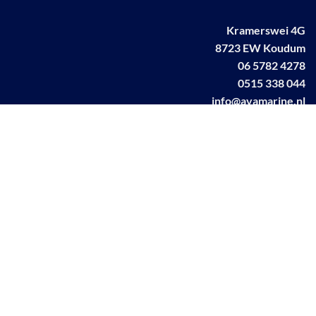
Kramerswei 4G
8723 EW Koudum
06 5782 4278
0515 338 044
info@avamarine.nl
NL63 KNAB 0259 1499 85
KvK 70395373
BTW NL001460831B71
Linkedin AVA marine