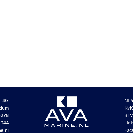
i 4G
NL6
udum
KvK
4278
BTW
 044
Lin
e.nl
Fac