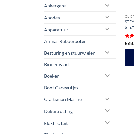
Ankergerei
OLIE
Anodes
STEYR
STEY
Apparatuur
Arimar Rubberboten
Gewa
€
68,
5
ui
Besturing en stuurwielen
Binnenvaart
Boeken
Boot Cadeautjes
Craftsman Marine
Dekuitrusting
Elektriciteit