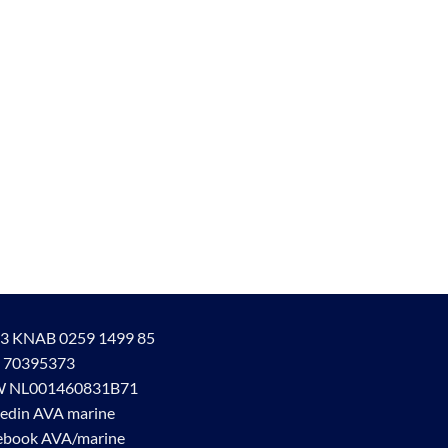
3 KNAB 0259 1499 85
 70395373
 NL001460831B71
kedin AVA marine
ebook AVA/marine