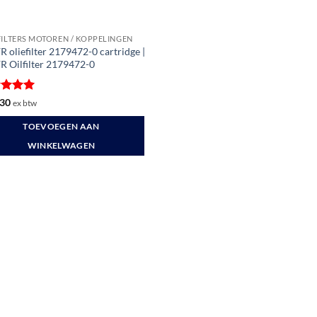
FILTERS MOTOREN / KOPPELINGEN
 oliefilter 2179472-0 cartridge |
R Oilfilter 2179472-0
ardeerd
30
ex btw
t 5
TOEVOEGEN AAN
WINKELWAGEN