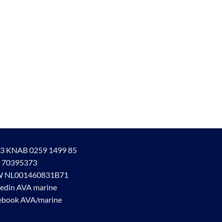
3 KNAB 0259 1499 85
 70395373
 NL001460831B71
kedin AVA marine
ebook AVA/marine