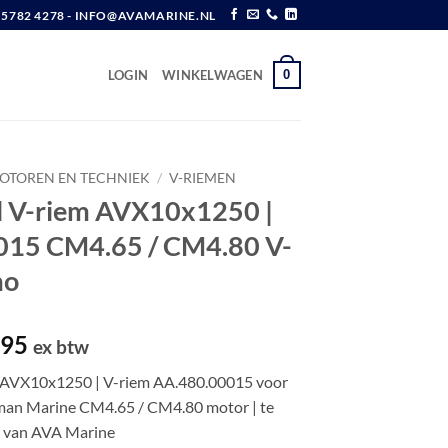
6 5782 4278 - INFO@AVAMARINE.NL
0
LOGIN
WINKELWAGEN
OTOREN EN TECHNIEK
/
V-RIEMEN
l V-riem AVX10x1250 |
015 CM4.65 / CM4.80 V-
mo
pronkelijke
Huidige
,95
ex btw
prijs
m AVX10x1250 | V-riem AA.480.00015 voor
is:
man Marine CM4.65 / CM4.80 motor | te
,90.
€ 15,95.
p van AVA Marine