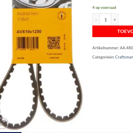
4 op voorraad
Continental V-riem 
TOEV
Artikelnummer:
AA.48
Categorieën:
Craftsman