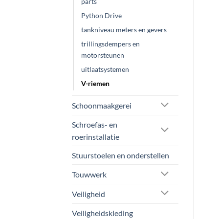
parts
op
productpagina
de
Python Drive
productpagina
tankniveau meters en gevers
trillingsdempers en
motorsteunen
uitlaatsystemen
V-riemen
Schoonmaakgerei
Schroefas- en
roerinstallatie
Stuurstoelen en onderstellen
Touwwerk
Veiligheid
Veiligheidskleding