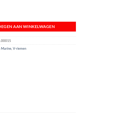
AVX10x1250 | AA.480.00015 CM4.65 / CM4.80 V-riem dynamo aantal
OEGEN AAN WINKELWAGEN
0.00015
 Marine
,
V-riemen