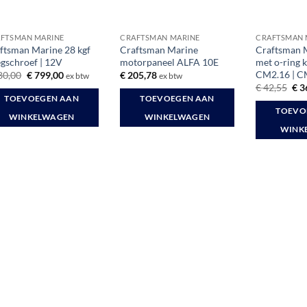
FTSMAN MARINE
CRAFTSMAN MARINE
CRAFTSMAN 
ftsman Marine 28 kgf
Craftsman Marine
Craftsman M
gschroef | 12V
motorpaneel ALFA 10E
met o-ring
CM2.16 | C
Oorspronkelijke
Huidige
80,00
€
799,00
€
205,78
ex btw
ex btw
prijs
prijs
Oor
€
42,55
€
3
was:
is:
prij
TOEVOEGEN AAN
TOEVOEGEN AAN
€ 980,00.
€ 799,00.
was
TOEVO
€ 4
WINKELWAGEN
WINKELWAGEN
WINK