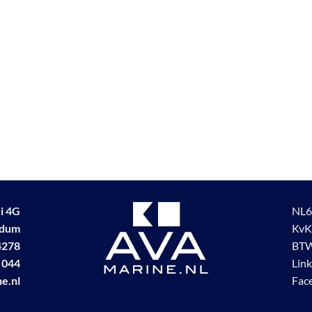
i 4G
NL6
udum
KvK
4278
BTW
 044
Lin
e.nl
Fac