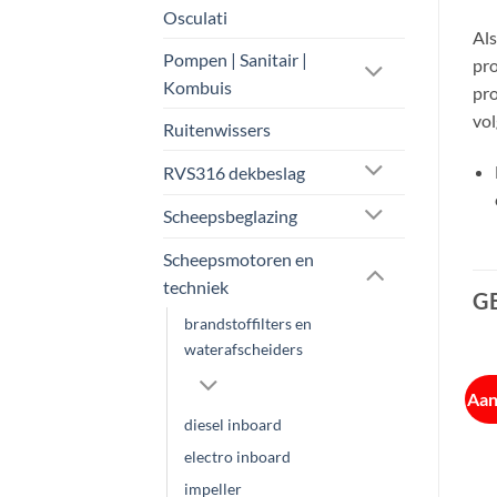
Osculati
Als
Pompen | Sanitair |
pro
Kombuis
pro
vol
Ruitenwissers
RVS316 dekbeslag
Scheepsbeglazing
Scheepsmotoren en
techniek
G
brandstoffilters en
waterafscheiders
Aanbieding!
Aanbieding!
Aan
diesel inboard
electro inboard
impeller