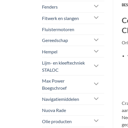
BE
Fenders
C
Fitwerk en slangen
C
Fluistermotoren
Gereedschap
Or
Hempel
Lijm- en kleeftechniek
STALOC
Max Power
Boegschroef
Navigatiemiddelen
Cra
Nuova Rade
aan
Ned
Olie producten
gec