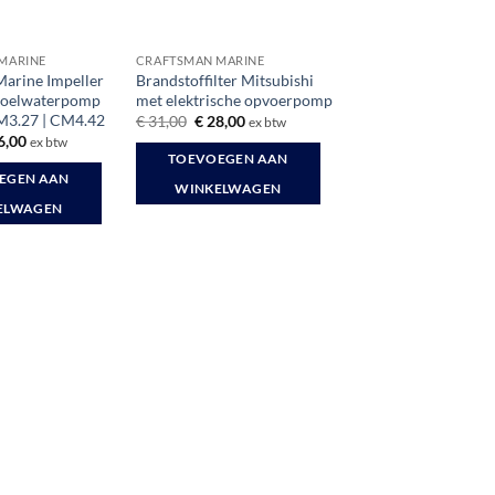
MARINE
CRAFTSMAN MARINE
arine Impeller
Brandstoffilter Mitsubishi
 koelwaterpomp
met elektrische opvoerpomp
M3.27 | CM4.42
Oorspronkelijke
Huidige
€
31,00
€
28,00
ex btw
prijs
prijs
spronkelijke
Huidige
6,00
ex btw
was:
is:
s
prijs
TOEVOEGEN AAN
€ 31,00.
€ 28,00.
:
is:
EGEN AAN
2,55.
€ 36,00.
WINKELWAGEN
ELWAGEN