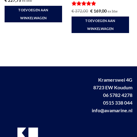
€
227,75
ex btw
TOEVOEGEN AAN
Gewaardeerd
Oorspronkelijke
Huidige
€
372,00
€
169,00
ex btw
prijs
prijs
5
uit 5
WINKELWAGEN
was:
is:
TOEVOEGEN AAN
€ 372,00.
€ 169,00.
WINKELWAGEN
Kramerswei 4G
8723 EW Koudum
06 5782 4278
0515 338 044
info@avamarine.nl