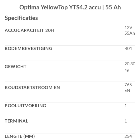
Optima YellowTop YTS4.2 accu |
55 Ah
Specificaties
12V
ACCUCAPACITEIT 20H
55Ah
BODEMBEVESTIGING
B01
20,30
GEWICHT
kg
765
KOUDSTARTSTROOM EN
EN
POOLUITVOERING
1
TERMINAL
1
LENGTE (MM)
254