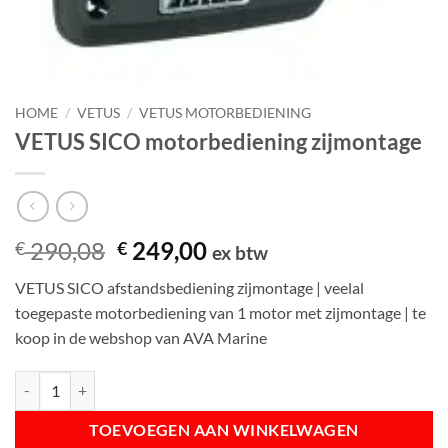
HOME
/
VETUS
/
VETUS MOTORBEDIENING
VETUS SICO motorbediening zijmontage
Oorspronkelijke
Huidige
290,08
249,00
€
€
ex btw
prijs
prijs
VETUS SICO afstandsbediening zijmontage | veelal
was:
is:
toegepaste motorbediening van 1 motor met zijmontage | te
€ 290,08.
€ 249,00.
koop in de webshop van AVA Marine
VETUS SICO motorbediening zijmontage aantal
TOEVOEGEN AAN WINKELWAGEN