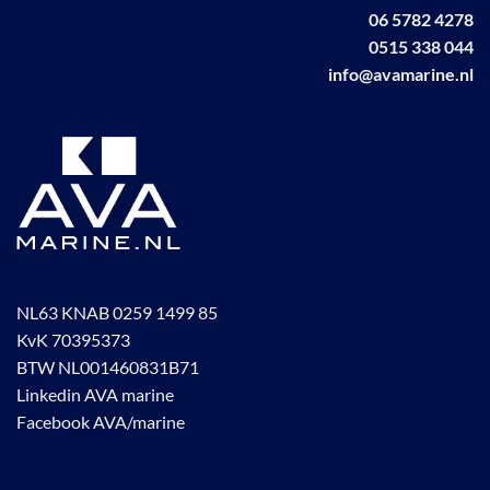
de
06 5782 4278
productpagina
0515 338 044
info@avamarine.nl
NL63 KNAB 0259 1499 85
KvK 70395373
BTW NL001460831B71
Linkedin AVA marine
Facebook AVA/marine