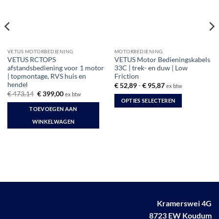
VETUS MOTORBEDIENING
MOTORBEDIENING
VETUS RCTOPS
VETUS Motor Bedieningskabels
afstandsbediening voor 1 motor
33C | trek- en duw | Low
| topmontage, RVS huis en
Friction
hendel
Prijsklasse:
€
52,89
-
€
95,87
ex btw
€ 52,89
Oorspronkelijke
Huidige
€
473,14
€
399,00
ex btw
tot
prijs
prijs
OPTIES SELECTEREN
€ 95,87
was:
is:
TOEVOEGEN AAN
Dit
€ 473,14.
€ 399,00.
WINKELWAGEN
product
heeft
meerdere
variaties.
Deze
optie
kan
gekozen
Kramerswei 4G
worden
8723 EW Koudum
op