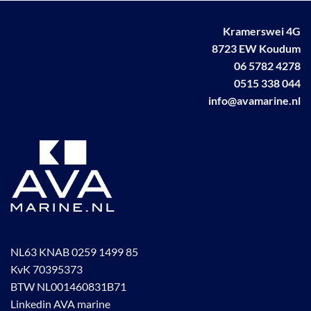
gekozen
gekozen
worden
worden
Kramerswei 4G
op
op
8723 EW Koudum
de
de
06 5782 4278
productpagina
productpagina
0515 338 044
info@avamarine.nl
NL63 KNAB 0259 1499 85
KvK 70395373
BTW NL001460831B71
Linkedin AVA marine