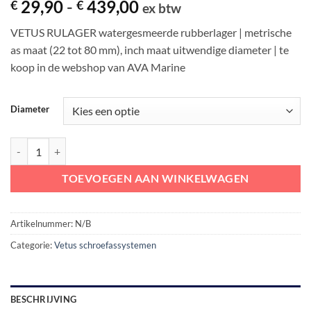
Prijsklasse:
29,90
-
439,00
€
€
ex btw
€ 29,90
VETUS RULAGER watergesmeerde rubberlager | metrische
tot
as maat (22 tot 80 mm), inch maat uitwendige diameter | te
€ 439,00
koop in de webshop van AVA Marine
Diameter
VETUS RULAGER watergesmeerde rubberlager | inch buitenmaat aant
TOEVOEGEN AAN WINKELWAGEN
Artikelnummer:
N/B
Categorie:
Vetus schroefassystemen
BESCHRIJVING