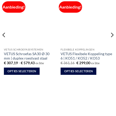
Aanbieding!
Aanbieding!
VETUS SCHROEFASSYSTEMEN
FLEXIBELE KOPPELINGEN
VETUS Schroefas SA30 Ø 30
VETUS Flexibele Koppeling type
mm | duplex roestvast staal
6 | KO51 / KO52 / KO53
Prijsklasse:
Oorspronkelijke
Huidige
€
307,19
-
€
579,43
€
361,16
€
299,00
ex btw
ex btw
€ 307,19
prijs
prijs
tot
was:
is:
OPTIES SELECTEREN
OPTIES SELECTEREN
€ 579,43
€ 361,16.
€ 299,00.
Dit
Dit
product
product
heeft
heeft
meerdere
meerdere
variaties.
variaties.
Deze
Deze
optie
optie
kan
kan