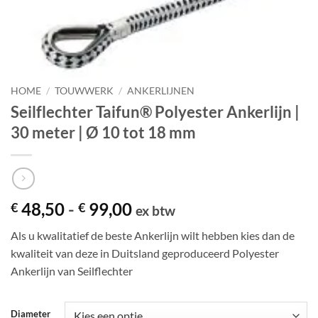
HOME
/
TOUWWERK
/
ANKERLIJNEN
Seilflechter Taifun® Polyester Ankerlijn |
30 meter | Ø 10 tot 18 mm
Prijsklasse:
48,50
-
99,00
€
€
ex btw
€ 48,50
Als u kwalitatief de beste Ankerlijn wilt hebben kies dan de
tot
kwaliteit van deze in Duitsland geproduceerd Polyester
€ 99,00
Ankerlijn van Seilflechter
Diameter