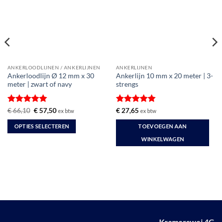
ANKERLOODLIJNEN / ANKERLIJNEN
ANKERLIJNEN
Ankerloodlijn Ø 12 mm x 30
Ankerlijn 10 mm x 20 meter | 3-
meter | zwart of navy
strengs
Gewaardeerd
Oorspronkelijke
Huidige
Gewaardeerd
€
66,10
€
57,50
€
27,65
ex btw
ex btw
prijs
prijs
5
uit 5
5
uit 5
was:
is:
OPTIES SELECTEREN
TOEVOEGEN AAN
€ 66,10.
€ 57,50.
Dit
WINKELWAGEN
product
heeft
meerdere
variaties.
Deze
optie
kan
Kramerswei 4G
gekozen