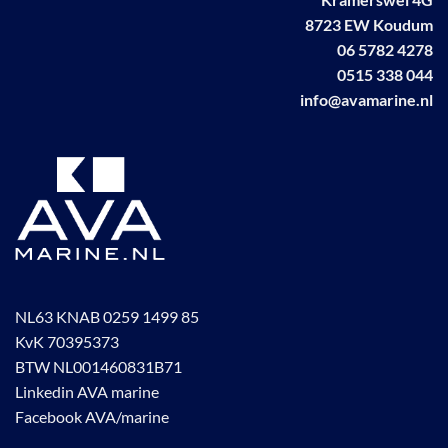
worden
8723 EW Koudum
op
06 5782 4278
de
0515 338 044
productpagina
info@avamarine.nl
NL63 KNAB 0259 1499 85
KvK 70395373
BTW NL001460831B71
Linkedin AVA marine
Facebook AVA/marine