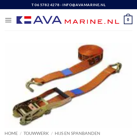
Ga
T 06 5782 4278 - INFO@AVAMARINE.NL
naar
inhoud
0
HOME
/
TOUWWERK
/
HIJS EN SPANBANDEN