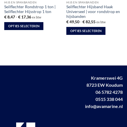
HIJS EN SPANBANDEN
HIJS EN SPANBANDEN
Seilflechter Rondstrop 1 ton |
Seilflechter Hijsband Haak
Seilflechter Hijsstrop 1 ton
Universeel | voor rondstrop en
hijsbanden
Prijsklasse:
€
8,47
-
€
17,36
ex btw
€ 8,47
Prijsklasse:
€
49,50
-
€
82,55
ex btw
tot
€ 49,50
OPTIES SELECTEREN
€ 17,36
tot
OPTIES SELECTEREN
Dit
€ 82,55
Dit
product
product
heeft
heeft
meerdere
meerdere
variaties.
variaties.
Deze
Deze
optie
optie
kan
Kramerswei 4G
kan
gekozen
8723 EW Koudum
gekozen
worden
worden
06 5782 4278
op
op
de
0515 338 044
de
productpagina
info@avamarine.nl
productpagina