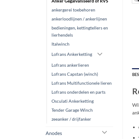
Anker Gegalvaniseerd of RVS
ankergerei toebehoren
ankerloodlijnen / ankerlijnen
bedieningen, kettingtellers en
lierhendels
Italwinch
Lofrans Ankerketting
Lofrans ankerlieren
Lofrans Capstan (winch)
BE
Lofrans Multifunctionele lieren
R
Lofrans onderdelen en parts
Osculati Ankerketting
Wil
Tender Garage Winch
ank
zeeanker / drijfanker
Anodes