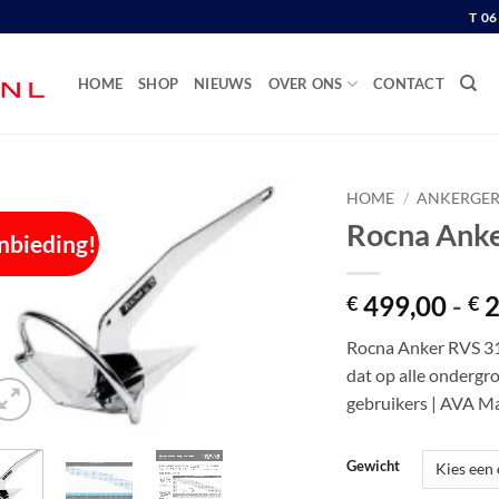
T 0
HOME
SHOP
NIEUWS
OVER ONS
CONTACT
HOME
/
ANKERGER
Rocna Ank
nbieding!
499,00
-
2
€
€
Rocna Anker RVS 31
dat op alle ondergr
gebruikers | AVA M
Gewicht