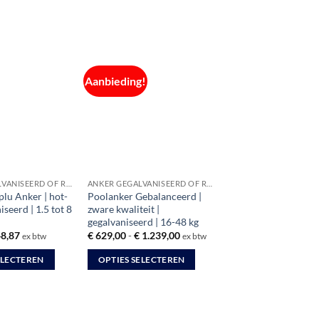
Aanbieding!
ANKER GEGALVANISEERD OF RVS
ANKER GEGALVANISEERD OF RVS
plu Anker | hot-
Poolanker Gebalanceerd |
iseerd | 1.5 tot 8
zware kwaliteit |
gegalvaniseerd | 16-48 kg
Prijsklasse:
Prijsklasse:
8,87
€
629,00
-
€
1.239,00
ex btw
ex btw
€ 10,08
€ 629,00
tot
tot
ELECTEREN
OPTIES SELECTEREN
€ 48,87
€ 1.239,00
Dit
product
heeft