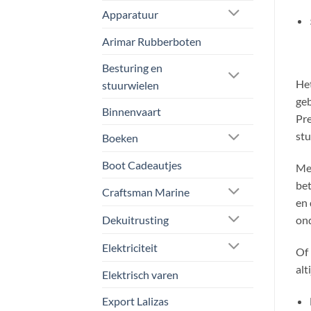
Apparatuur
Arimar Rubberboten
Besturing en
Het
stuurwielen
geb
Binnenvaart
Pre
stu
Boeken
Boot Cadeautjes
Met
bet
Craftsman Marine
en 
Dekuitrusting
ond
Elektriciteit
Of 
alt
Elektrisch varen
Export Lalizas