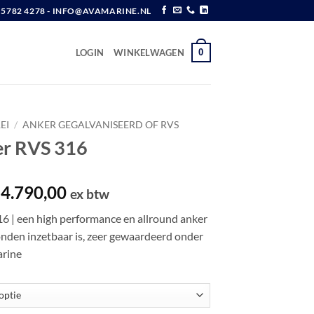
6 5782 4278 - INFO@AVAMARINE.NL
0
LOGIN
WINKELWAGEN
EI
/
ANKER GEGALVANISEERD OF RVS
er RVS 316
Prijsklasse:
4.790,00
ex btw
€ 499,00
6 | een high performance en allround anker
tot
onden inzetbaar is, zeer gewaardeerd onder
€ 24.790,00
arine