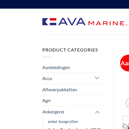
Ga
naar
inhoud
PRODUCT CATEGORIES
Aa
Aanbiedingen
Accu
Afleverpakketten
Agri
Ankergerei
anker boegrollen