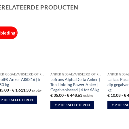
ERELATEERDE PRODUCTEN
bieding!
ANKER GEGALVANISEERD OF RVS
ANKER GEGALVANISEERD OF RVS
foil® Anker AISI316 | 5
Lofrans Alpha Delta Anker |
Lalizas Para
 50 kg
Top Holding Power Anker |
dip gegalvan
Gegalvaniseerd | 4 tot 63 kg
kg
Prijsklasse:
45,00
-
€
1.611,50
ex btw
€ 145,00
Prijsklasse:
€
35,00
-
€
448,63
€
10,08
-
€
4
ex btw
tot
€ 35,00
PTIES SELECTEREN
€ 1.611,50
tot
OPTIES SELECTEREN
OPTIES S
€ 448,63
Dit
Dit
duct
product
product
ft
heeft
heeft
rdere