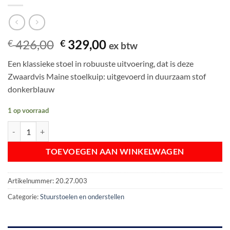
Oorspronkelijke
Huidige
426,00
329,00
€
€
ex btw
prijs
prijs
Een klassieke stoel in robuuste uitvoering, dat is deze
was:
is:
Zwaardvis Maine stoelkuip: uitgevoerd in duurzaam stof
€ 426,00.
€ 329,00.
donkerblauw
1 op voorraad
Pörtner Stoelkuip Maine | donkerblauw stof aantal
TOEVOEGEN AAN WINKELWAGEN
Artikelnummer:
20.27.003
Categorie:
Stuurstoelen en onderstellen