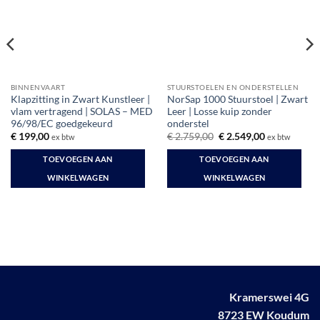
BINNENVAART
STUURSTOELEN EN ONDERSTELLEN
Klapzitting in Zwart Kunstleer |
NorSap 1000 Stuurstoel | Zwart
vlam vertragend | SOLAS – MED
Leer | Losse kuip zonder
96/98/EC goedgekeurd
onderstel
Oorspronkelijke
Huidige
€
199,00
€
2.759,00
€
2.549,00
ex btw
ex btw
prijs
prijs
was:
is:
TOEVOEGEN AAN
TOEVOEGEN AAN
€ 2.759,00.
€ 2.549,00.
WINKELWAGEN
WINKELWAGEN
Kramerswei 4G
8723 EW Koudum