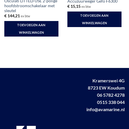
Osculati LITTELFUSE 2-polige
Accuzuurweger Gefo F6300
hoofdstroomschakelaar met
€
15,15
ex btw
sleutel
TOEVOEGEN AAN
€
144,21
ex btw
WINKELWAGEN
TOEVOEGEN AAN
WINKELWAGEN
Kramerswei 4G
8723 EW Koudum
06 5782 4278
0515 338 044
info@avamarine.nl