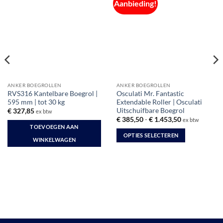
Aanbieding!
ANKER BOEGROLLEN
ANKER BOEGROLLEN
RVS316 Kantelbare Boegrol |
Osculati Mr. Fantastic
595 mm | tot 30 kg
Extendable Roller | Osculati
Uitschuifbare Boegrol
€
327,85
ex btw
Prijsklasse:
€
385,50
-
€
1.453,50
ex btw
€ 385,50
TOEVOEGEN AAN
tot
OPTIES SELECTEREN
€ 1.453,50
WINKELWAGEN
Dit
product
heeft
meerdere
variaties.
Deze
optie
kan