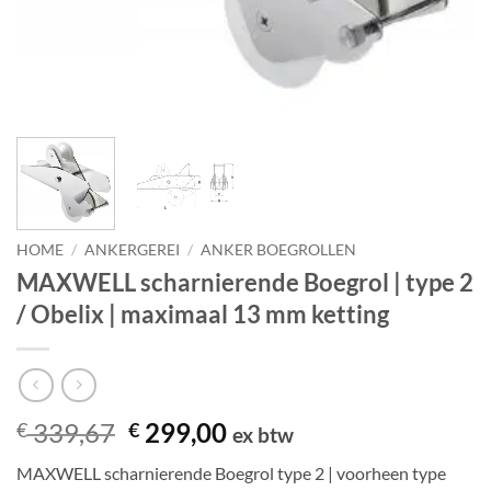
HOME
/
ANKERGEREI
/
ANKER BOEGROLLEN
MAXWELL scharnierende Boegrol | type 2
/ Obelix | maximaal 13 mm ketting
Oorspronkelijke
Huidige
339,67
299,00
€
€
ex btw
prijs
prijs
MAXWELL scharnierende Boegrol type 2 | voorheen type
was:
is: