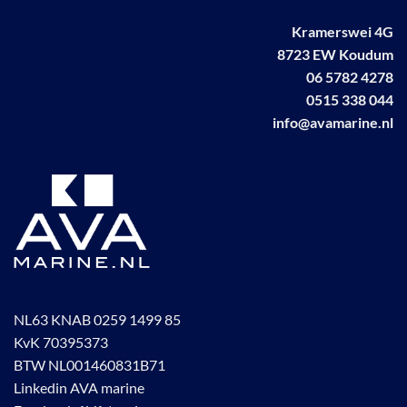
gekozen
Kramerswei 4G
worden
op
8723 EW Koudum
de
06 5782 4278
productpagina
0515 338 044
info@avamarine.nl
NL63 KNAB 0259 1499 85
KvK 70395373
BTW NL001460831B71
Linkedin AVA marine