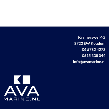
Kramerswei 4G
8723 EW Koudum
06 5782 4278
0515 338 044
info@avamarine.nl