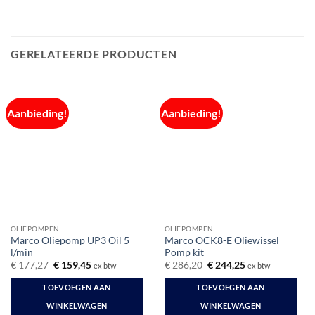
GERELATEERDE PRODUCTEN
Aanbieding!
Aanbieding!
OLIEPOMPEN
OLIEPOMPEN
Marco Oliepomp UP3 Oil 5
Marco OCK8-E Oliewissel
l/min
Pomp kit
Oorspronkelijke
Huidige
Oorspronkelijke
Huidige
€
177,27
€
159,45
€
286,20
€
244,25
ex btw
ex btw
prijs
prijs
prijs
prijs
was:
is:
was:
is:
TOEVOEGEN AAN
TOEVOEGEN AAN
€ 177,27.
€ 159,45.
€ 286,20.
€ 244,25.
WINKELWAGEN
WINKELWAGEN