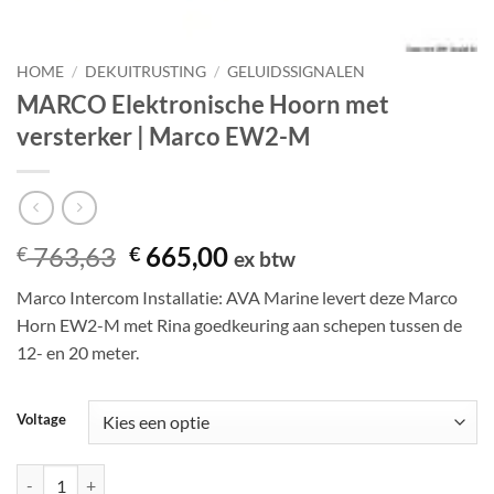
HOME
/
DEKUITRUSTING
/
GELUIDSSIGNALEN
MARCO Elektronische Hoorn met
versterker | Marco EW2-M
Oorspronkelijke
Huidige
763,63
665,00
€
€
ex btw
prijs
prijs
Marco Intercom Installatie: AVA Marine levert deze Marco
was:
is:
Horn EW2-M met Rina goedkeuring aan schepen tussen de
€ 763,63.
€ 665,00.
12- en 20 meter.
Voltage
MARCO Elektronische Hoorn met versterker | Marco EW2-M aantal