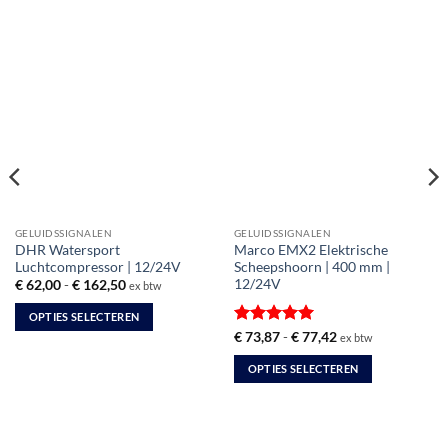
GELUIDSSIGNALEN
GELUIDSSIGNALEN
DHR Watersport
Marco EMX2 Elektrische
Luchtcompressor | 12/24V
Scheepshoorn | 400 mm |
12/24V
Prijsklasse:
€
62,00
-
€
162,50
ex btw
€ 62,00
tot
OPTIES SELECTEREN
€ 162,50
Gewaardeerd
Prijsklasse:
€
73,87
-
€
77,42
ex btw
Dit
€ 73,87
5
uit 5
product
tot
OPTIES SELECTEREN
€ 77,42
heeft
Dit
meerdere
product
variaties.
heeft
Deze