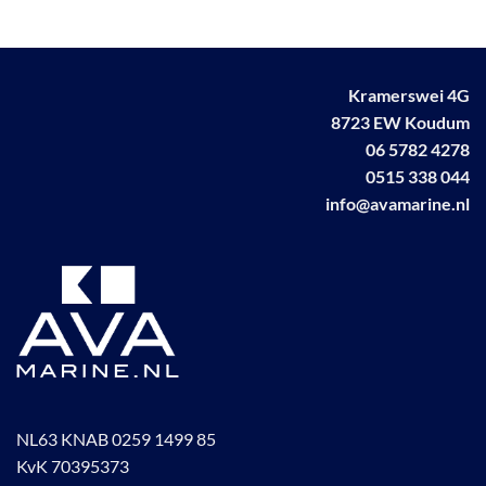
meerdere
optie
variaties.
kan
Deze
gekozen
optie
worden
Kramerswei 4G
kan
op
8723 EW Koudum
gekozen
de
worden
06 5782 4278
productpagina
op
0515 338 044
de
info@avamarine.nl
productpagina
NL63 KNAB 0259 1499 85
KvK 70395373