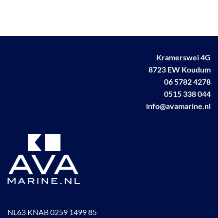
meerdere
variaties.
variaties.
Deze
Deze
optie
optie
kan
kan
gekozen
gekozen
worden
Kramerswei 4G
worden
op
8723 EW Koudum
op
de
06 5782 4278
de
productpagina
0515 338 044
productpagina
info@avamarine.nl
NL63 KNAB 0259 1499 85