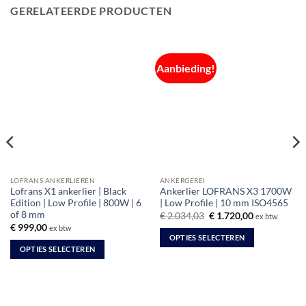
GERELATEERDE PRODUCTEN
Aanbieding!
LOFRANS ANKERLIEREN
ANKERGEREI
Lofrans X1 ankerlier | Black
Ankerlier LOFRANS X3 1700W
Edition | Low Profile | 800W | 6
| Low Profile | 10 mm ISO4565
of 8 mm
Oorspronkelijke
Huidige
€
2.034,03
€
1.720,00
ex btw
prijs
prijs
€
999,00
ex btw
was:
is:
OPTIES SELECTEREN
€ 2.034,03.
€ 1.720,00.
OPTIES SELECTEREN
Dit
Dit
product
product
heeft
heeft
meerdere