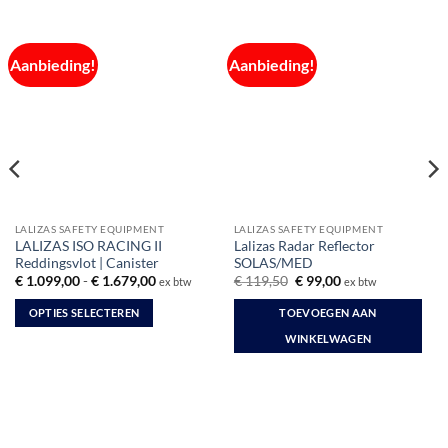
Aanbieding!
Aanbieding!
LALIZAS SAFETY EQUIPMENT
LALIZAS SAFETY EQUIPMENT
LALIZAS ISO RACING II
Lalizas Radar Reflector
Reddingsvlot | Canister
SOLAS/MED
Prijsklasse:
Oorspronkelijke
Huidige
€
1.099,00
-
€
1.679,00
€
119,50
€
99,00
ex btw
ex btw
€ 1.099,00
prijs
prijs
tot
was:
is:
OPTIES SELECTEREN
TOEVOEGEN AAN
€ 1.679,00
€ 119,50.
€ 99,00.
Dit
WINKELWAGEN
product
heeft
meerdere
variaties.
Deze