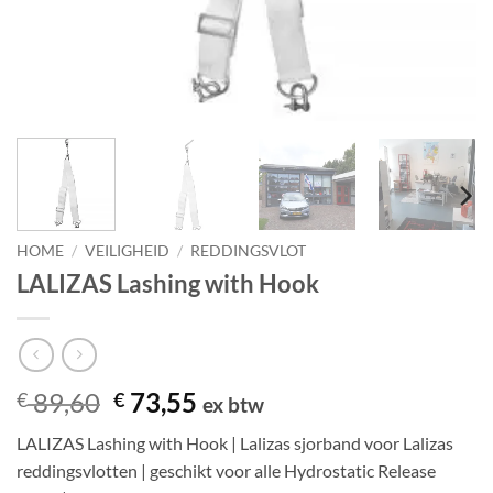
HOME
/
VEILIGHEID
/
REDDINGSVLOT
LALIZAS Lashing with Hook
Oorspronkelijke
Huidige
89,60
73,55
€
€
ex btw
prijs
prijs
LALIZAS Lashing with Hook | Lalizas sjorband voor Lalizas
was:
is:
reddingsvlotten | geschikt voor alle Hydrostatic Release
€ 89,60.
€ 73,55.