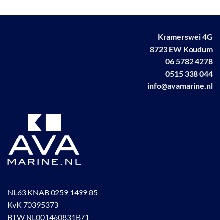
optie
kan
gekozen
Kramerswei 4G
worden
8723 EW Koudum
op
de
06 5782 4278
productpagina
0515 338 044
info@avamarine.nl
NL63 KNAB 0259 1499 85
KvK 70395373
BTW NL001460831B71