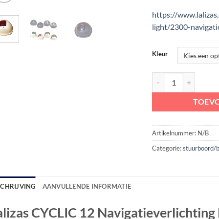
https://www.laliza
light/2300-navigatio
Kleur
Lalizas CYCLIC 12 Navi
TOEV
Artikelnummer:
N/B
Categorie:
stuurboord/
SCHRIJVING
AANVULLENDE INFORMATIE
alizas CYCLIC 12 Navigatieverlichtin