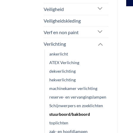
Dit
Veiligheid
product
Veiligheidskleding
heeft
meerdere
Verf en non paint
variaties.
Deze
Verlichting
optie
ankerlicht
kan
gekozen
ATEX Verliching
worden
dekverlichting
op
hekverlichting
de
machinekamer verlichting
productpagina
reserve- en vervangingslampen
Schijnwerpers en zoeklichten
stuurboord/bakboord
toplichten
zak- en hoofdlampen