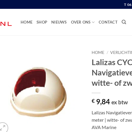
T 0
HOME
SHOP
NIEUWS
OVER ONS
CONTACT
HOME
/
VERLICHT
Lalizas CY
Navigatieve
witte- of z
9,84
€
ex btw
Lalizas Navigatieve
meter | witte- of z
AVA Marine