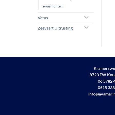
zwaailichten
Vetus
Zeevaart Uitrusting
Kramerswe
8723 EW Ko
06 5782 
0515 338
info@avamarin