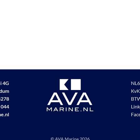
i 4G
NL6
udum
KvK
4278
BTW
 044
Lin
e.nl
Fac
© AVA Marine
2026