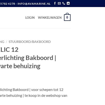
6 5782 4278 - INFO@AVAMARINE.NL
0
LOGIN
WINKELWAGEN
ING
/
STUURBOORD/BAKBOORD
CLIC 12
rlichting Bakboord |
warte behuizing
rlichting Bakboord | voor schepen tot 12
warte behuizing | te koop in de webshop van