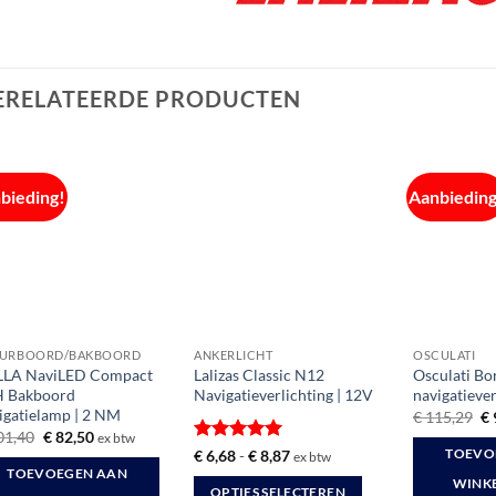
ERELATEERDE PRODUCTEN
bieding!
Aanbieding
UURBOORD/BAKBOORD
ANKERLICHT
OSCULATI
LLA NaviLED Compact
Lalizas Classic N12
Osculati Bo
H Bakboord
Navigatieverlichting | 12V
navigatiever
igatielamp | 2 NM
Oo
€
115,29
€
pr
Oorspronkelijke
Huidige
01,40
€
82,50
ex btw
wa
prijs
prijs
Gewaardeerd
Prijsklasse:
€
6,68
-
€
8,87
TOEVO
ex btw
€ 
was:
is:
€ 6,68
5
uit 5
TOEVOEGEN AAN
€ 101,40.
€ 82,50.
tot
WINK
OPTIES SELECTEREN