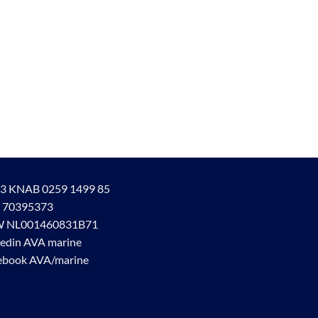
3 KNAB 0259 1499 85
 70395373
 NL001460831B71
kedin AVA marine
ebook AVA/marine