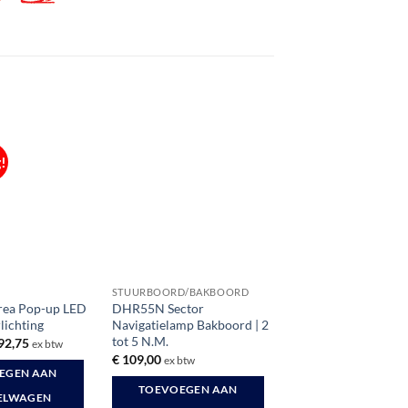
!
STUURBOORD/BAKBOORD
rea Pop-up LED
DHR55N Sector
lichting
Navigatielamp Bakboord | 2
tot 5 N.M.
rspronkelijke
Huidige
92,75
ex btw
ijs
prijs
€
109,00
ex btw
s:
is:
EGEN AAN
115,29.
€ 92,75.
TOEVOEGEN AAN
ELWAGEN