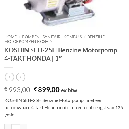
HOME
/
POMPEN | SANITAIR | KOMBUIS
/
BENZINE
MOTORPOMPEN KOSHIN
KOSHIN SEH-25H Benzine Motorpomp |
4-TAKT HONDA | 1″
Oorspronkelijke
Huidige
993,00
899,00
€
€
ex btw
prijs
prijs
KOSHIN SEH-25H Benzine Motorpomp | met een
was:
is:
betrouwbare 4-takt Honda motor en een opbrengst van 135
€ 993,00.
€ 899,00.
l/min.
KOSHIN SEH-25H Benzine Motorpomp | 4-TAKT HONDA | 1" aantal