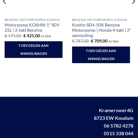
BENZINE MOTORPOMPEN KOSHIN
BENZINE MOTORPOMPEN KOSHIN
Motorpomp KOSHIN 1″ SEV-
Koshin SEH-50X Benzine
25L | 2-takt Benzine
Motorpomp | Honda 4-takt | 2″
aansluiting
Oorspronkelijke
Huidige
€
474,00
€
425,00
ex btw
prijs
prijs
Oorspronkelijke
Huidige
€
787,00
€
709,00
ex btw
was:
is:
prijs
prijs
TOEVOEGEN AAN
€ 474,00.
€ 425,00.
was:
is:
TOEVOEGEN AAN
€ 787,00.
€ 709,00.
WINKELWAGEN
WINKELWAGEN
Kramerswei 4G
8723 EW Koudum
06 5782 4278
0515 338 044