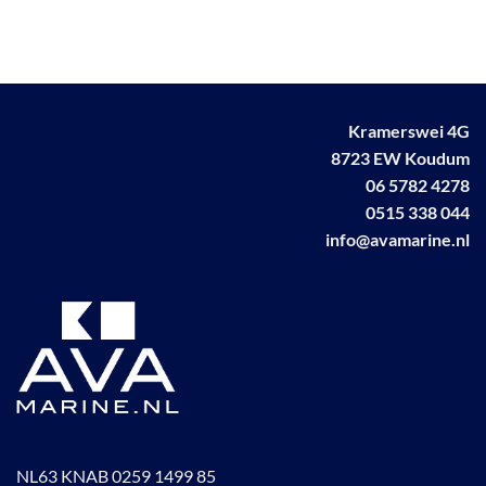
variaties.
Deze
optie
kan
gekozen
Kramerswei 4G
worden
op
8723 EW Koudum
de
06 5782 4278
productpagina
0515 338 044
info@avamarine.nl
NL63 KNAB 0259 1499 85