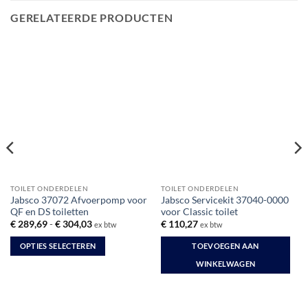
GERELATEERDE PRODUCTEN
TOILET ONDERDELEN
TOILET ONDERDELEN
Jabsco 37072 Afvoerpomp voor
Jabsco Servicekit 37040-0000
QF en DS toiletten
voor Classic toilet
Prijsklasse:
€
289,69
-
€
304,03
€
110,27
ex btw
ex btw
€ 289,69
tot
OPTIES SELECTEREN
TOEVOEGEN AAN
€ 304,03
Dit
WINKELWAGEN
product
heeft
meerdere