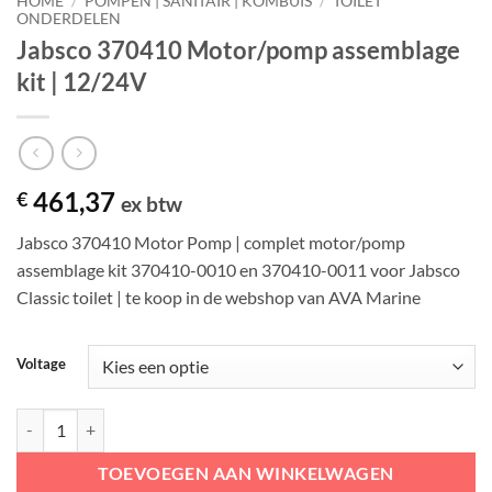
HOME
/
POMPEN | SANITAIR | KOMBUIS
/
TOILET
ONDERDELEN
Jabsco 370410 Motor/pomp assemblage
kit | 12/24V
461,37
€
ex btw
Jabsco 370410 Motor Pomp | complet motor/pomp
assemblage kit 370410-0010 en 370410-0011 voor Jabsco
Classic toilet | te koop in de webshop van AVA Marine
Voltage
Jabsco 370410 Motor/pomp assemblage kit | 12/24V aantal
TOEVOEGEN AAN WINKELWAGEN