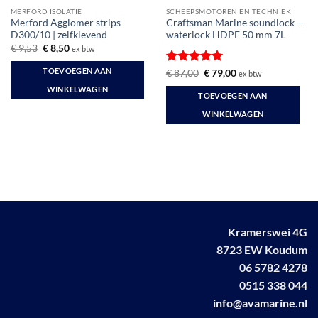
MERFORD ISOLATIE
SCHEEPSMOTOREN EN TECHNIEK
Merford Agglomer strips
Craftsman Marine soundlock –
D300/10 | zelfklevend
waterlock HDPE 50 mm 7L
Oorspronkelijke
Huidige
€
9,53
€
8,50
ex btw
prijs
prijs
was:
is:
TOEVOEGEN AAN
Gewaardeerd
Oorspronkelijke
Huidige
€
87,00
€
79,00
ex btw
€ 9,53.
€ 8,50.
prijs
prijs
5
uit 5
WINKELWAGEN
was:
is:
TOEVOEGEN AAN
€ 87,00.
€ 79,00.
WINKELWAGEN
Kramerswei 4G
8723 EW Koudum
06 5782 4278
0515 338 044
info@avamarine.nl