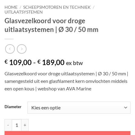
HOME
/
SCHEEPSMOTOREN EN TECHNIEK
/
UITLAATSYSTEMEN
Glasvezelkoord voor droge
uitlaatsystemen | Ø 30 / 50 mm
Prijsklasse:
109,00
-
189,00
€
€
ex btw
€ 109,00
Glasvezelkoord voor droge uitlaatsystemen | Ø 30 / 50 mm |
tot
samengesteld uit een glasfilament kern omvlochten middels
€ 189,00
een open kous | webshop van AVA Marine
Diameter
Glasvezelkoord voor droge uitlaatsystemen | Ø 30 / 50 mm aantal