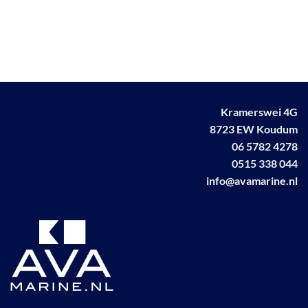
product
heeft
meerdere
variaties.
Deze
optie
kan
Kramerswei 4G
gekozen
worden
8723 EW Koudum
op
06 5782 4278
de
0515 338 044
productpagina
info@avamarine.nl