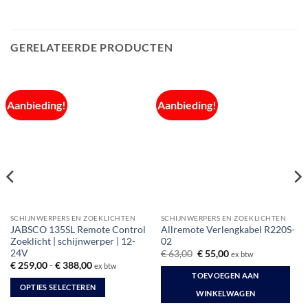
GERELATEERDE PRODUCTEN
Aanbieding!
Aanbieding!
SCHIJNWERPERS EN ZOEKLICHTEN
SCHIJNWERPERS EN ZOEKLICHTEN
JABSCO 135SL Remote Control
Allremote Verlengkabel R220S-
Zoeklicht | schijnwerper | 12-
02
24V
Oorspronkelijke
Huidige
€
63,00
€
55,00
ex btw
prijs
prijs
Prijsklasse:
€
259,00
-
€
388,00
ex btw
was:
is:
€ 259,00
TOEVOEGEN AAN
€ 63,00.
€ 55,00.
tot
OPTIES SELECTEREN
€ 388,00
WINKELWAGEN
Dit