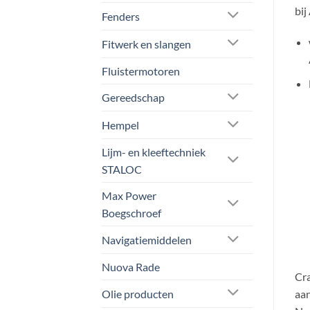
bij
Fenders
Fitwerk en slangen
Fluistermotoren
Gereedschap
Hempel
Lijm- en kleeftechniek
STALOC
Max Power
Boegschroef
Navigatiemiddelen
Nuova Rade
Cra
Olie producten
aan