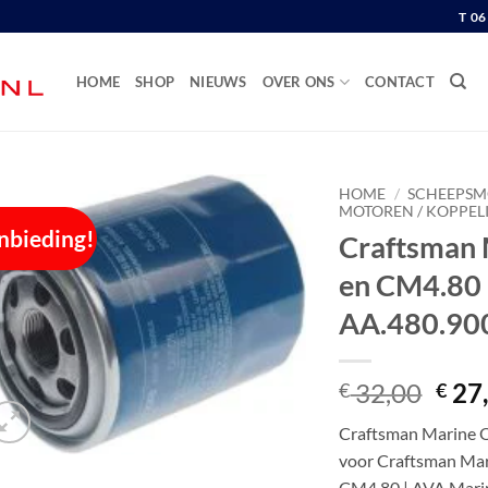
T 0
HOME
SHOP
NIEUWS
OVER ONS
CONTACT
HOME
/
SCHEEPSM
MOTOREN / KOPPEL
nbieding!
Craftsman 
en CM4.80 |
AA.480.90
Oors
32,00
27
€
€
prijs
Craftsman Marine Oli
was:
voor Craftsman Ma
€ 32
CM4.80 | AVA Mari