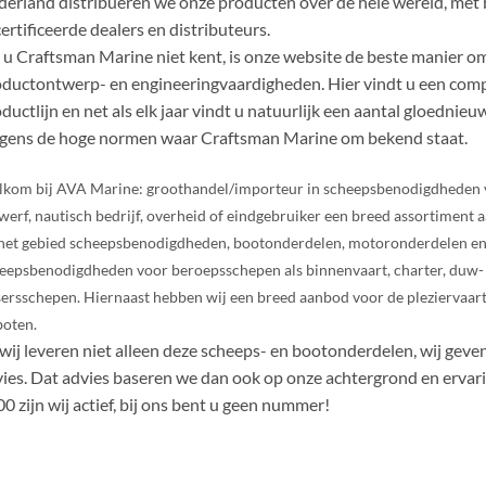
erland distribueren we onze producten over de hele wereld, met 
ertificeerde dealers en distributeurs.
 u Craftsman Marine niet kent, is onze website de beste manier om 
ductontwerp- en engineeringvaardigheden.
Hier vindt u een com
ductlijn en net als elk jaar vindt u natuurlijk een aantal gloedni
gens de hoge normen waar Craftsman Marine om bekend staat.
kom bij AVA Marine: groothandel/importeur in scheepsbenodigdheden vo
 werf, nautisch bedrijf, overheid of eindgebruiker een breed assortime
het gebied scheepsbenodigdheden, bootonderdelen, motoronderdelen en 
eepsbenodigdheden voor beroepsschepen als binnenvaart, charter, duw- en
sersschepen. Hiernaast hebben wij een breed aanbod voor de pleziervaart 
boten.
wij leveren niet alleen deze scheeps- en bootonderdelen, wij gev
ies. Dat advies baseren we dan ook op onze achtergrond en ervari
0 zijn wij actief, bij ons bent u geen nummer!