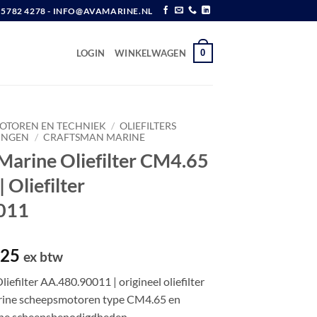
6 5782 4278 - INFO@AVAMARINE.NL
0
LOGIN
WINKELWAGEN
OTOREN EN TECHNIEK
/
OLIEFILTERS
INGEN
/
CRAFTSMAN MARINE
Marine Oliefilter CM4.65
 Oliefilter
011
pronkelijke
Huidige
,25
ex btw
prijs
efilter AA.480.90011 | origineel oliefilter
is:
rine scheepsmotoren type CM4.65 en
,00.
€ 27,25.
ne scheepsbenodigdheden