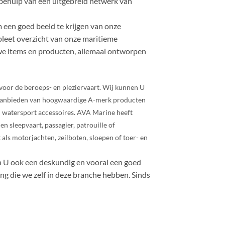
behulp van een uitgebreid netwerk van
een ​​goed beeld te krijgen van onze
pleet overzicht van onze maritieme
euwe items en producten, allemaal ontworpen
or de beroeps- en pleziervaart. Wij kunnen U
nt aanbieden van hoogwaardige A-merk producten
watersport accessoires. AVA Marine heeft
 sleepvaart, passagier, patrouille of
als motorjachten, zeilboten, sloepen of toer- en
en U ook een deskundig en vooral een goed
ng die we zelf in deze branche hebben. Sinds