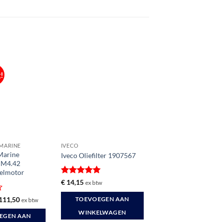
!
MARINE
IVECO
Marine
Iveco Oliefilter 1907567
 CM4.42
selmotor
Gewaardeerd
€
14,15
ex btw
5
uit 5
rd
rspronkelijke
Huidige
111,50
TOEVOEGEN AAN
ex btw
ijs
prijs
s:
is:
WINKELWAGEN
EGEN AAN
148,80.
€ 111,50.