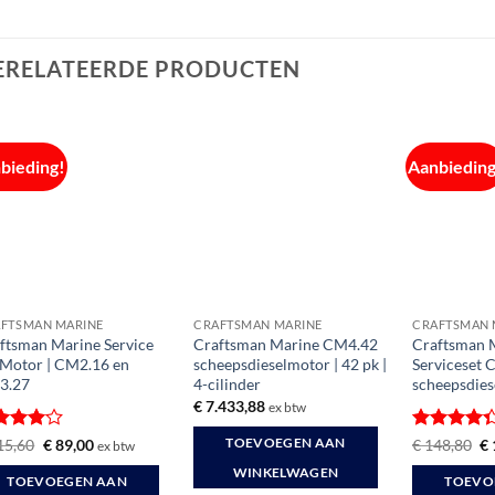
ERELATEERDE PRODUCTEN
bieding!
Aanbieding
FTSMAN MARINE
CRAFTSMAN MARINE
CRAFTSMAN 
ftsman Marine Service
Craftsman Marine CM4.42
Craftsman 
 Motor | CM2.16 en
scheepsdieselmotor | 42 pk |
Serviceset
3.27
4-cilinder
scheepsdie
€
7.433,88
ex btw
waardeerd
Oorspronkelijke
Huidige
Gewaardee
Oo
15,60
€
89,00
€
148,80
€
TOEVOEGEN AAN
ex btw
prijs
prijs
pr
it 5
4.33
uit 5
was:
is:
wa
WINKELWAGEN
TOEVOEGEN AAN
TOEVO
€ 115,60.
€ 89,00.
€ 