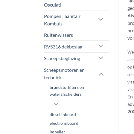
Ned
Osculati
gec
Als
Pompen | Sanitair |
pro
Kombuis
pro
Ruitenwissers
vol
RVS316 dekbeslag
Wel
Scheepsbeglazing
als
op 
Scheepsmotoren en
sch
techniek
vis
brandstoffilters en
vis
waterafscheiders
En 
adv
200
diesel inboard
electro inboard
impeller