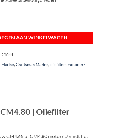
filter CM4.65 en CM4.80 | Oliefilter AA.480.90011 aantal
OEGEN AAN WINKELWAGEN
0.90011
 Marine
,
Craftsman Marine
,
oliefilters motoren /
CM4.80 | Oliefilter
r uw CM4.65 of CM4.80 motor? U vindt het