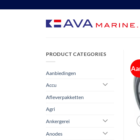
Ga
naar
inhoud
PRODUCT CATEGORIES
Aa
Aanbiedingen
Accu
Afleverpakketten
Agri
Ankergerei
Anodes