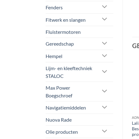
Fenders
Fitwerk en slangen
Fluistermotoren
Gereedschap
G
Hempel
Lijm- en kleeftechniek
Aanbieding!
Aanbieding!
STALOC
Max Power
Boegschroef
Navigatiemiddelen
RSOONLIJKE BESCHERMINGSMIDDELEN
ADN PERSOONLIJKE BESCHERMINGSMIDDELEN
ADN PERSOONLIJKE BESCHERMINGSMIDDELEN
Nuova Rade
Lalizas ATEX Veiligheids
Lal
Climax Ademfilter AX
Handlamp met LED type EX-
Bes
Oorspronkelijke
Huidige
€
18,20
€
15,15
ex btw
Olie producten
prijs
prijs
4DCL
pro
was:
is: