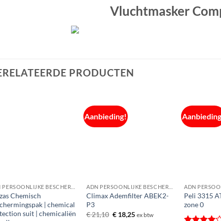
Vluchtmasker Com
ERELATEERDE PRODUCTEN
Aanbieding!
Aanbieding
ADN PERSOONLIJKE BESCHERMINGSMIDDELEN
ADN PERSOONLIJKE BESCHERMINGSMIDDELEN
izas Chemisch
Climax Ademfilter ABEK2-
Peli 3315 A
chermingspak | chemical
P3
zone 0
tection suit | chemicaliën
Oorspronkelijke
Huidige
€
21,10
€
18,25
ex btw
prijs
prijs