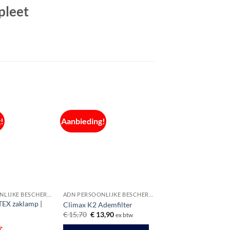
pleet
!
Aanbieding!
ADN PERSOONLIJKE BESCHERMINGSMIDDELEN
ADN PERSOONLIJKE BESCHERMINGSMIDDELEN
TEX zaklamp |
Climax K2 Ademfilter
Oorspronkelijke
Huidige
€
15,70
€
13,90
ex btw
prijs
prijs
was:
is: