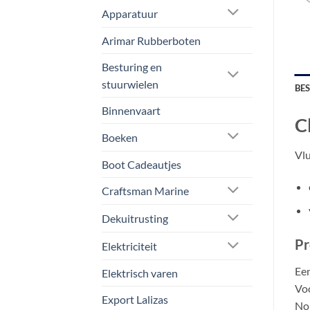
Apparatuur
Arimar Rubberboten
Besturing en
stuurwielen
BE
Binnenvaart
C
Boeken
Vl
Boot Cadeautjes
Craftsman Marine
Dekuitrusting
Pr
Elektriciteit
Een
Elektrisch varen
Voo
Export Lalizas
No