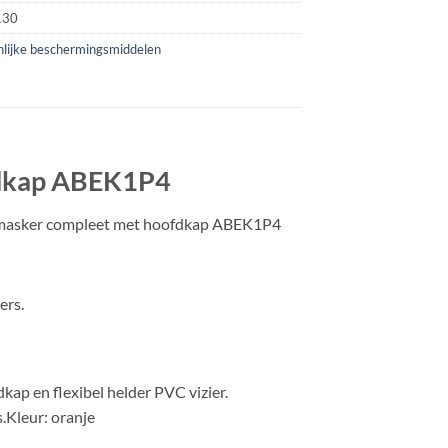
130
lijke beschermingsmiddelen
fdkap ABEK1P4
tmasker compleet met hoofdkap ABEK1P4
ers.
p en flexibel helder PVC vizier.
.Kleur: oranje