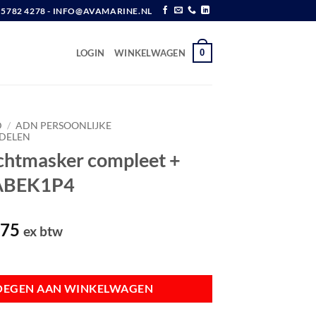
6 5782 4278 - INFO@AVAMARINE.NL
0
LOGIN
WINKELWAGEN
D
/
ADN PERSOONLIJKE
DELEN
chtmasker compleet +
 ABEK1P4
pronkelijke
Huidige
,75
ex btw
prijs
 compleet + Hoofdkap ABEK1P4 aantal
is:
,75.
€ 42,75.
OEGEN AAN WINKELWAGEN