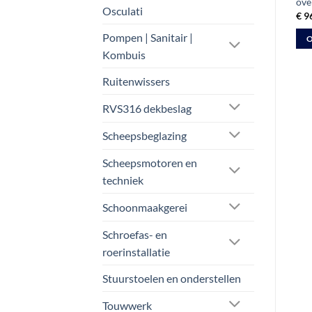
ove
Oorspronkelijke
Huidige
€
161,21
€
121,71
TOEVOEGEN AAN
ex btw
€ 18,20.
€ 15,15.
Osculati
prijs
prijs
€
9
was:
is:
WINKELWAGEN
TOEVOEGEN AAN
€ 161,21.
€ 121,71.
Pompen | Sanitair |
O
WINKELWAGEN
Kombuis
Dit
pro
Ruitenwissers
hee
mee
RVS316 dekbeslag
vari
Scheepsbeglazing
Dez
opt
Scheepsmotoren en
kan
techniek
gek
wo
Schoonmaakgerei
op
de
Schroefas- en
pro
roerinstallatie
Stuurstoelen en onderstellen
Touwwerk