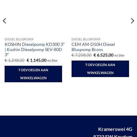
DIESEL BLUSPOMP
DIESEL BLUSPOMP
KOSHIN Dieselpomp KD300 3″
CEM AM-D50H Diesel
| Koshin Dieselpomp SEV-80D
Bluspomp Brons
3″
Oorspronkelijke
Huidige
€
7.258,00
€
6.525,00
ex btw
prijs
prijs
Oorspronkelijke
Huidige
€
1.248,00
€
1.145,00
ex btw
was:
is:
prijs
prijs
TOEVOEGEN AAN
€ 7.258,00.
€ 6.525,00.
was:
is:
TOEVOEGEN AAN
€ 1.248,00.
€ 1.145,00.
WINKELWAGEN
WINKELWAGEN
Kramerswei 4G
8723 EW Koudum