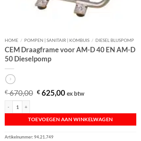
HOME
/
POMPEN | SANITAIR | KOMBUIS
/
DIESEL BLUSPOMP
CEM Draagframe voor AM-D 40 EN AM-D
50 Dieselpomp
Oorspronkelijke
Huidige
670,00
625,00
€
€
ex btw
prijs
prijs
CEM Draagframe voor AM-D 40 EN AM-D 50 Dieselpomp aantal
was:
is:
€ 670,00.
€ 625,00.
TOEVOEGEN AAN WINKELWAGEN
Artikelnummer:
94.21.749