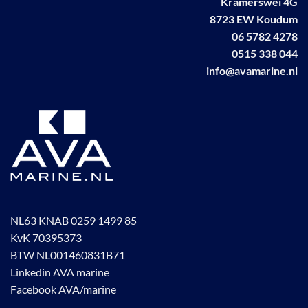
Kramerswei 4G
8723 EW Koudum
06 5782 4278
0515 338 044
info@avamarine.nl
NL63 KNAB 0259 1499 85
KvK 70395373
BTW NL001460831B71
Linkedin AVA marine
Facebook AVA/marine