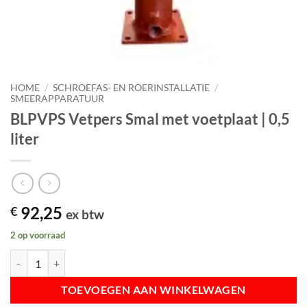
HOME
/
SCHROEFAS- EN ROERINSTALLATIE
/
SMEERAPPARATUUR
BLPVPS Vetpers Smal met voetplaat | 0,5
liter
92,25
€
ex btw
2 op voorraad
BLPVPS Vetpers Smal met voetplaat | 0,5 liter aantal
TOEVOEGEN AAN WINKELWAGEN