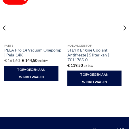
PARTS
KOELVLOEISTOF
PELA Pro 14 Vacuüm Oliepomp
STEYR Engine Coolant
| Pela-14K
Antifreeze | 5 liter kan |
Z011785-0
Oorspronkelijke
Huidige
€
161,60
€
144,50
ex btw
prijs
prijs
€
119,50
ex btw
was:
is:
TOEVOEGEN AAN
€ 161,60.
€ 144,50.
TOEVOEGEN AAN
WINKELWAGEN
WINKELWAGEN