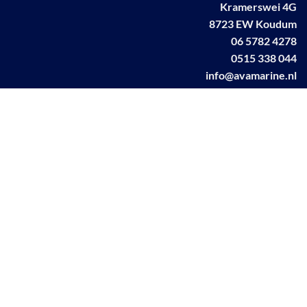
Kramerswei 4G
8723 EW Koudum
06 5782 4278
0515 338 044
info@avamarine.nl
NL63 KNAB 0259 1499 85
KvK 70395373
BTW NL001460831B71
Linkedin AVA marine
Facebook AVA/marine