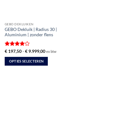
GEBO DEKLUIKEN
GEBO Dekluik | Radius 30 |
Aluminium | zonder flens
Gewaardeerd
Prijsklasse:
€
197,50
-
€
9.999,00
ex btw
€ 197,50
4
uit 5
tot
OPTIES SELECTEREN
€ 9.999,00
Dit
product
heeft
meerdere
variaties.
Deze
optie
kan
gekozen
worden
op