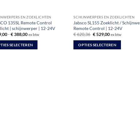
JNWERPERS EN ZOEKLICHTEN
SCHIJNWERPERS EN ZOEKLICHTEN
CO 135SL Remote Control
Jabsco SL155 Zoeklicht / Schijnwe
licht | schijnwerper | 12-24V
Remote Control | 12-24V
Prijsklasse:
Oorspronkelijke
Huidige
,00
-
€
388,00
€
620,36
€
529,00
ex btw
ex btw
€ 259,00
prijs
prijs
tot
was:
is:
TIES SELECTEREN
OPTIES SELECTEREN
€ 388,00
€ 620,36.
€ 529,00.
Dit
uct
product
heeft
dere
meerdere
ties.
variaties.
Deze
optie
kan
zen
gekozen
en
worden
op
de
uctpagina
productpagina