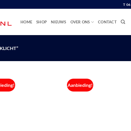
T 0
HOME
SHOP
NIEUWS
OVER ONS
CONTACT
KLICHT”
ieding!
Aanbieding!