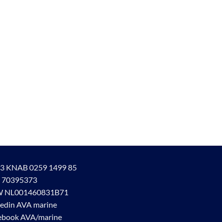
3 KNAB 0259 1499 85
 70395373
 NL001460831B71
kedin AVA marine
ebook AVA/marine