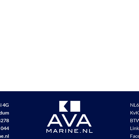
i 4G
NL6
udum
KvK
4278
BTW
 044
Lin
e.nl
Fac