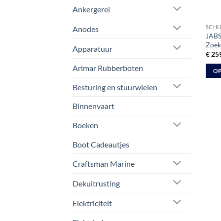
Ankergerei
SCHI
Anodes
JABS
Zoek
Apparatuur
€
259
Arimar Rubberboten
OP
Dit
Besturing en stuurwielen
prod
Binnenvaart
heeft
meer
Boeken
varia
Deze
Boot Cadeautjes
optie
kan
Craftsman Marine
geko
Dekuitrusting
word
op
Elektriciteit
de
prod