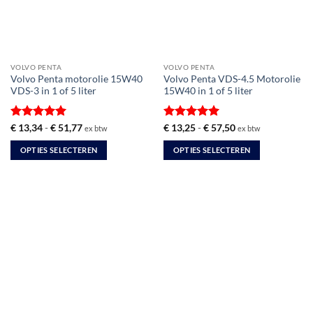
VOLVO PENTA
VOLVO PENTA
Volvo Penta motorolie 15W40
Volvo Penta VDS-4.5 Motorolie
VDS-3 in 1 of 5 liter
15W40 in 1 of 5 liter
Gewaardeerd
Prijsklasse:
Gewaardeerd
Prijsklasse:
€
13,34
-
€
51,77
€
13,25
-
€
57,50
ex btw
ex btw
€ 13,34
€ 13,25
5
uit 5
5
uit 5
tot
tot
OPTIES SELECTEREN
OPTIES SELECTEREN
€ 51,77
€ 57,50
Dit
Dit
product
product
heeft
heeft
meerdere
meerdere
variaties.
variaties.
Deze
Deze
optie
optie
kan
kan
gekozen
gekozen
worden
worden