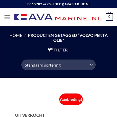
Ga
T 06 5782 4278 - INFO@AVAMARINE.NL
naar
inhoud
0
HOME
/
PRODUCTEN GETAGGED “VOLVO PENTA
OLIE”
FILTER
Aanbieding!
UITVERKOCHT