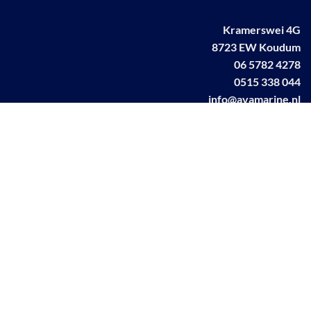
Kramerswei 4G
8723 EW Koudum
06 5782 4278
0515 338 044
info@avamarine.nl
NL63 KNAB 0259 1499 85
KvK 70395373
BTW NL001460831B71
Linkedin AVA marine