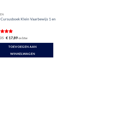
EN
Cursusboek Klein Vaarbewijs 1 en
ardeerd
Oorspronkelijke
Huidige
05
€
17,89
ex btw
prijs
prijs
t 5
was:
is:
TOEVOEGEN AAN
€ 21,05.
€ 17,89.
WINKELWAGEN