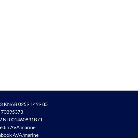
3 KNAB 0259 1499 85
 70395373
 NL001460831B71
kedin AVA marine
ebook AVA/marine