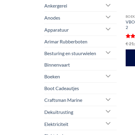
Ankergerei
BOEK
Anodes
VBO 
2
Apparatuur
Arimar Rubberboten
Gewa
€
21,
5
ui
Besturing en stuurwielen
Binnenvaart
Boeken
Boot Cadeautjes
Craftsman Marine
Dekuitrusting
Elektriciteit