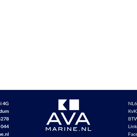
i 4G
NL6
udum
KvK
4278
BTW
 044
Lin
e.nl
Fac