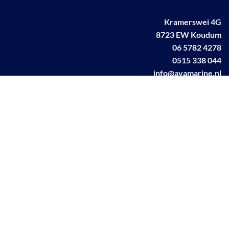
Kramerswei 4G
8723 EW Koudum
06 5782 4278
0515 338 044
info@avamarine.nl
NL63 KNAB 0259 1499 85
KvK 70395373
BTW NL001460831B71
Linkedin AVA marine