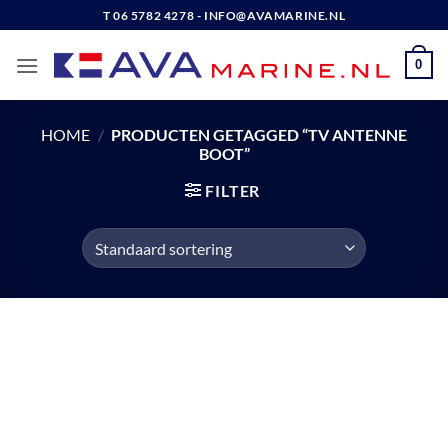
Ga
T 06 5782 4278 - INFO@AVAMARINE.NL
naar
inhoud
0
HOME
/
PRODUCTEN GETAGGED “TV ANTENNE
BOOT”
FILTER