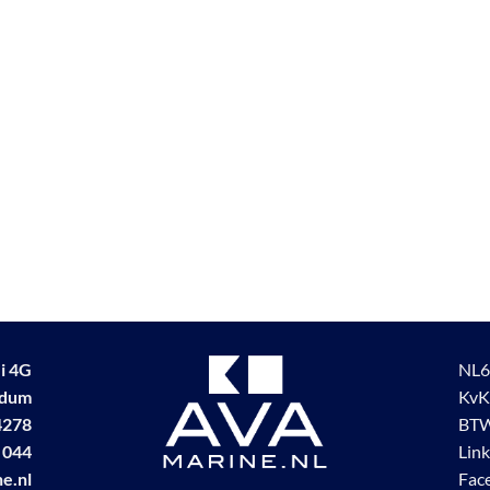
i 4G
NL6
udum
KvK
4278
BTW
 044
Lin
e.nl
Fac