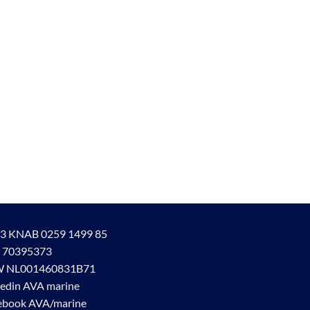
3 KNAB 0259 1499 85
 70395373
 NL001460831B71
kedin AVA marine
ebook AVA/marine