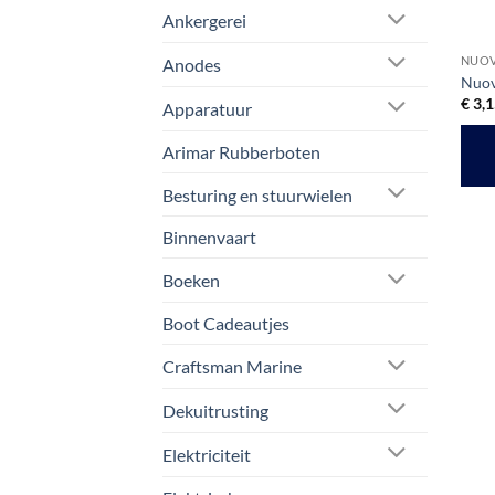
Ankergerei
NUOV
Anodes
Nuov
€
3,1
Apparatuur
Arimar Rubberboten
Besturing en stuurwielen
Binnenvaart
Boeken
Boot Cadeautjes
Craftsman Marine
Dekuitrusting
Elektriciteit