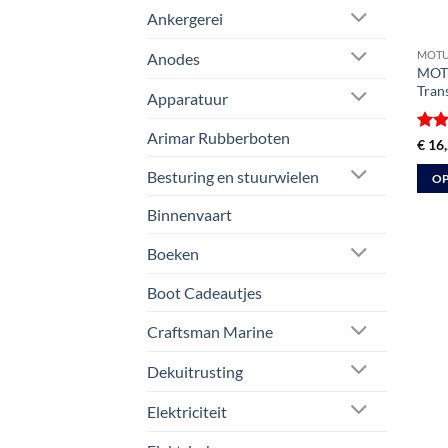
Ankergerei
MOT
Anodes
MOTU
Tran
Apparatuur
Arimar Rubberboten
Gewa
€
16,
4
ui
Besturing en stuurwielen
OP
Dit
Binnenvaart
prod
heeft
Boeken
meer
Boot Cadeautjes
varia
Deze
Craftsman Marine
optie
kan
Dekuitrusting
geko
Elektriciteit
word
op