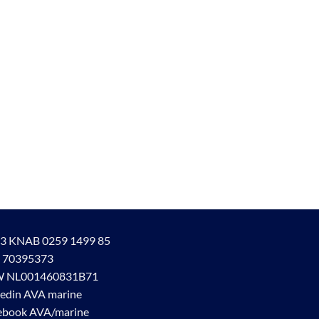
3 KNAB 0259 1499 85
 70395373
 NL001460831B71
kedin AVA marine
ebook AVA/marine