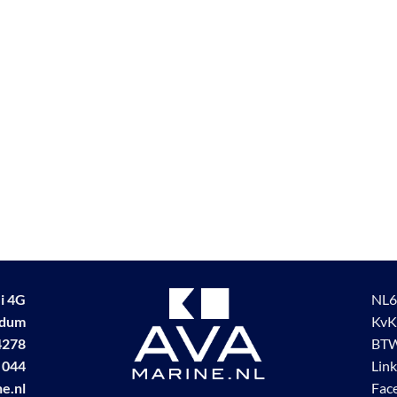
i 4G
NL6
udum
KvK
4278
BTW
 044
Lin
e.nl
Fac