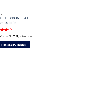
UL
L DEXRON III ATF
smissieolie
ardeerd
Prijsklasse:
25
-
€
1.718,50
ex btw
€ 16,25
t 5
tot
TIES SELECTEREN
€ 1.718,50
uct
dere
ties.
zen
en