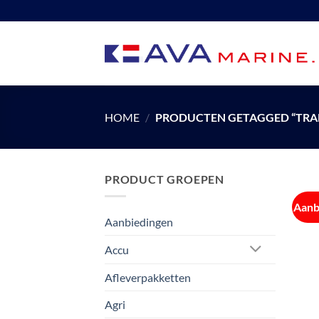
Ga
naar
inhoud
HOME
/
PRODUCTEN GETAGGED “TRAN
PRODUCT GROEPEN
Aanb
Aanbiedingen
Accu
Afleverpakketten
Agri