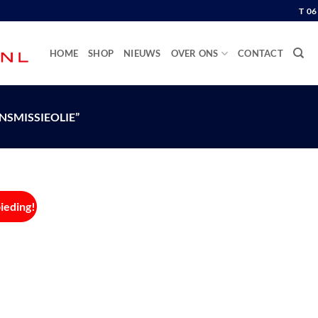
T 0
HOME
SHOP
NIEUWS
OVER ONS
CONTACT
SMISSIEOLIE”
ieding!