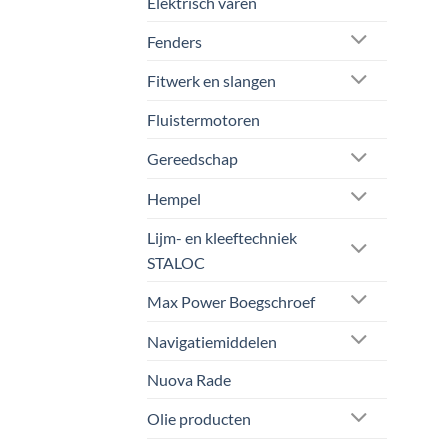
Elektrisch varen
de
prod
Fenders
Fitwerk en slangen
Fluistermotoren
Gereedschap
Hempel
Lijm- en kleeftechniek
STALOC
Max Power Boegschroef
Navigatiemiddelen
Nuova Rade
Olie producten