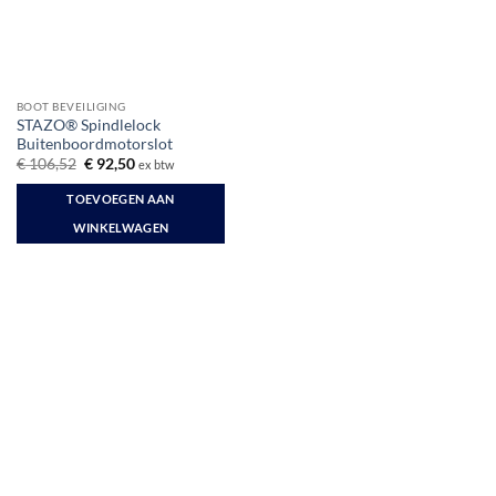
BOOT BEVEILIGING
STAZO® Spindlelock
Buitenboordmotorslot
Oorspronkelijke
Huidige
€
106,52
€
92,50
ex btw
prijs
prijs
was:
is:
TOEVOEGEN AAN
€ 106,52.
€ 92,50.
WINKELWAGEN