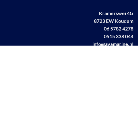
Kramerswei 4G
8723 EW Koudum
06 5782 4278
0515 338 044
info@avamarine.nl
NL63 KNAB 0259 1499 85
KvK 70395373
BTW NL001460831B71
Linkedin AVA marine