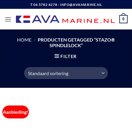
Ga
T 06 5782 4278 - INFO@AVAMARINE.NL
naar
inhoud
0
HOME
/
PRODUCTEN GETAGGED “STAZO®
SPINDLELOCK”
FILTER
Aanbieding!