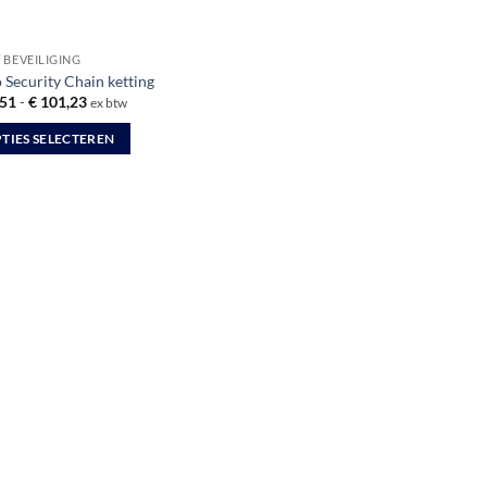
 BEVEILIGING
 Security Chain ketting
Prijsklasse:
51
-
€
101,23
ex btw
€ 73,51
tot
TIES SELECTEREN
€ 101,23
uct
dere
ties.
zen
en
uctpagina