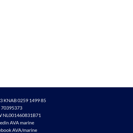
3 KNAB 0259 1499 85
 70395373
 NL001460831B71
kedin AVA marine
ebook AVA/marine