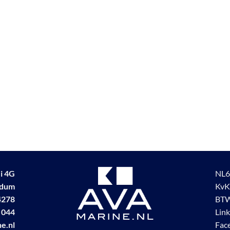
i 4G
NL6
udum
KvK
4278
BTW
 044
Lin
e.nl
Fac