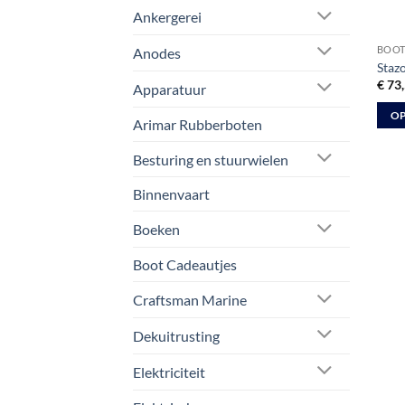
Ankergerei
BOOT
Anodes
Stazo
€
73,
Apparatuur
OP
Arimar Rubberboten
Dit
prod
Besturing en stuurwielen
heeft
Binnenvaart
meer
varia
Boeken
Deze
optie
Boot Cadeautjes
kan
Craftsman Marine
geko
word
Dekuitrusting
op
de
Elektriciteit
prod