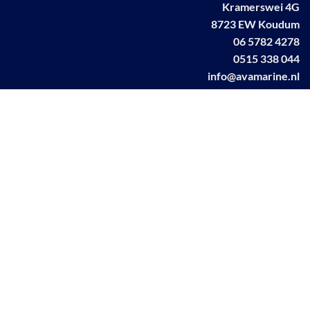
Kramerswei 4G
8723 EW Koudum
06 5782 4278
0515 338 044
info@avamarine.nl
NL63 KNAB 0259 1499 85
KvK 70395373
BTW NL001460831B71
Linkedin AVA marine
Facebook AVA/marine