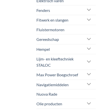
Elektrisch varen
de
prod
Fenders
Fitwerk en slangen
Fluistermotoren
Gereedschap
Hempel
Lijm- en kleeftechniek
STALOC
Max Power Boegschroef
Navigatiemiddelen
Nuova Rade
Olie producten