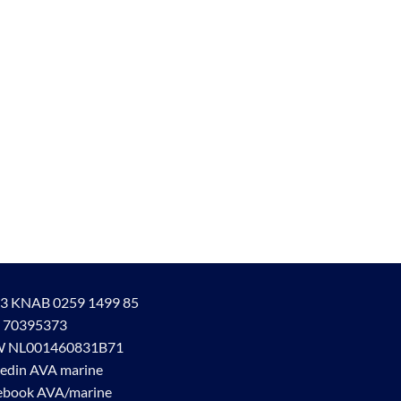
3 KNAB 0259 1499 85
 70395373
 NL001460831B71
kedin AVA marine
ebook AVA/marine