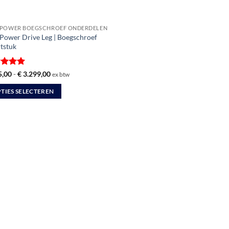
POWER BOEGSCHROEF ONDERDELEN
Power Drive Leg | Boegschroef
rtstuk
ardeerd
Prijsklasse:
,00
-
€
3.299,00
ex btw
€ 325,00
t 5
tot
TIES SELECTEREN
€ 3.299,00
uct
dere
ties.
zen
en