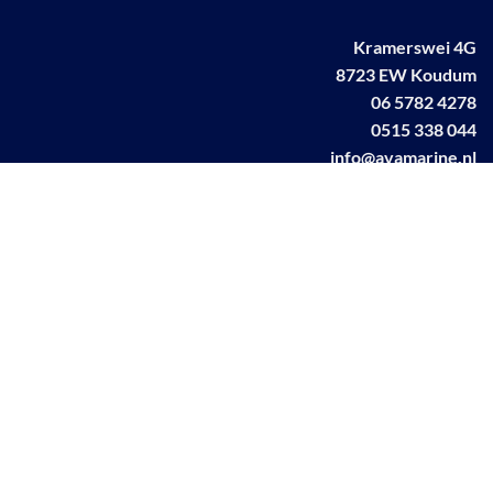
Kramerswei 4G
8723 EW Koudum
06 5782 4278
0515 338 044
info@avamarine.nl
NL63 KNAB 0259 1499 85
KvK 70395373
BTW NL001460831B71
Linkedin AVA marine