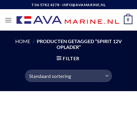
Ga
T 06 5782 4278 - INFO@AVAMARINE.NL
naar
inhoud
0
HOME
/
PRODUCTEN GETAGGED “SPIRIT 12V
OPLADER”
FILTER